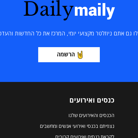
Daily
maily
 גם אתם ניוזלטר מקצועי יומי, המרכז את כל החדשות והעדכוני
הרשמה
כנסים ואירועים
הכנסים והאירועים שלנו
נצפיתם בכנסי ואירועי אנשים ומחשבים
לקראת כנסים ואירועים קרובים