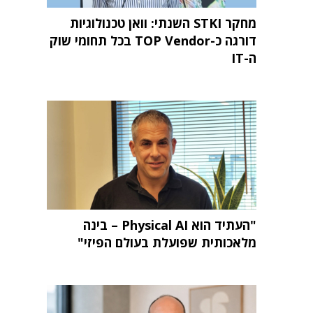
מחקר STKI השנתי: וואן טכנולוגיות
דורגה כ-TOP Vendor בכל תחומי שוק
ה-IT
"העתיד הוא Physical AI – בינה
מלאכותית שפועלת בעולם הפיזי"