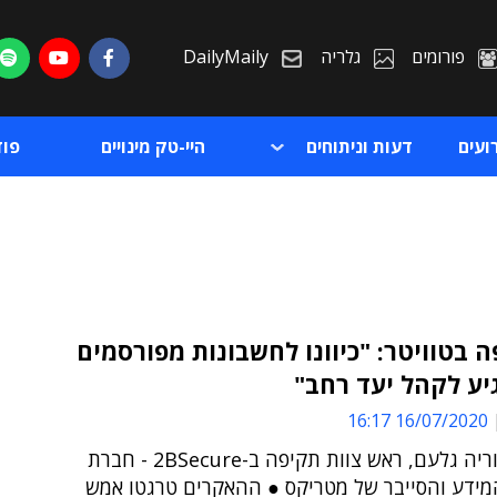
פורומים
גלריה
DailyMaily
ועים
דעות וניתוחים
היי-טק מינויים
פו
בטוויטר: "כיוונו לחשבונות מפורסמים
יע לקהל יעד רחב"
ת
16/07/2020 16:17
ת
כך אמר דוריה גלעם, ראש צוות תקיפה ב-2BSecure - חברת
ידע והסייבר של מטריקס ● ההאקרים טרגטו אמש