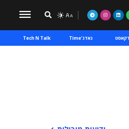
דקאסט
גאדג'Time
Tech N Talk
וכן פרסומי
תוכן פרסומי
וכן פרסומי