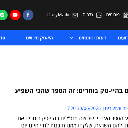
פורומים
גלריה
DailyMaily
ועים
דעות וניתוחים
היי-טק מינויים
פו
 בהיי-טק בוחרים: זה הספר שהכי השפיע
ת
ים ומחשבים
30/06/2025 17:20
ת
ע הספר העברי, שלושה מנכ"לים בהיי-טק בוחרים את
ן להם השראה, שלקחו ממנו תובנות לחיי היום יום