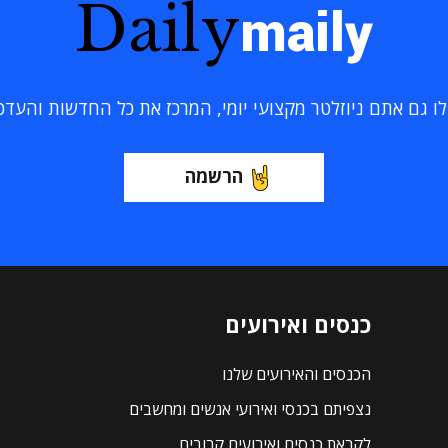
Daily
maily
 גם אתם ניוזלטר מקצועי יומי, המרכז את כל החדשות והעדכוני
הרשמה
כנסים ואירועים
הכנסים והאירועים שלנו
נצפיתם בכנסי ואירועי אנשים ומחשבים
לקראת כנסים ואירועים קרובים