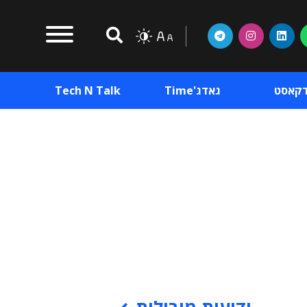
דקאסט
גאדג'Time
Tech N Talk
וכן פרסומי
תוכן פרסומי
וכן פרסומי