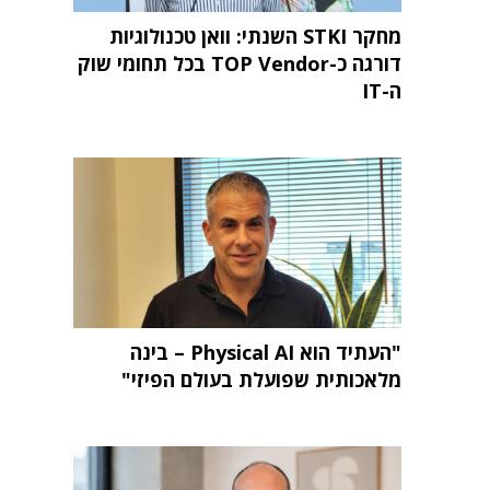
מחקר STKI השנתי: וואן טכנולוגיות
דורגה כ-TOP Vendor בכל תחומי שוק
ה-IT
"העתיד הוא Physical AI – בינה
מלאכותית שפועלת בעולם הפיזי"