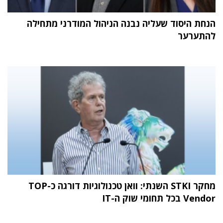
הנחת היסוד שעליה נבנה הניהול המודרני מתחילה
להתערער
מחקר STKI השנתי: וואן טכנולוגיות דורגה כ-TOP
Vendor בכל תחומי שוק ה-IT