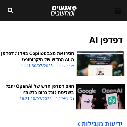
דפדפן AI
הכירו את מצב Copilot באדג': דפדפן
ה-AI החדש של מיקרוסופט
צבי קצבורג
30/07/2025 11:41
האם דפדפן חדש של OpenAI יחבל
בשליטת גוגל כרום ברשת?
גלי פיאלקוב
10/07/2025 16:21
ידיעות מובילות
תוכן פרסומי