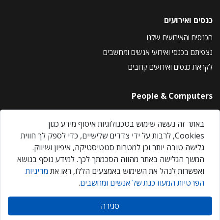
כנסים ואירועים
הכנסים והאירועים שלנו
נצפיתם בכנסי ואירועי אנשים ומחשבים
לקראת כנסים ואירועים קרובים
People & Computers
About Us
באתר זה נעשה שימוש בטכנולוגיות איסוף מידע כגון
Privacy Policy
Cookies, לרבות על ידי צדדים שלישיים, כדי לספק לך חווית
Contact Us
גלישה טובה יותר וכן למטרות סטטיסטיקה, איפיון ושיווק.
Our Events
המשך הגלישה באתר מהווה הסכמתך לכך. למידע נוסף בנושא
ואפשרות לנהל את השימוש באמצעים הללו, ראו את
מדיניות
הפרטיות המעודכנת של אנשים ומחשבים
.
אנשים ומחשבים © 2026 – כל הזכויות שמורות
סגירה
Created by