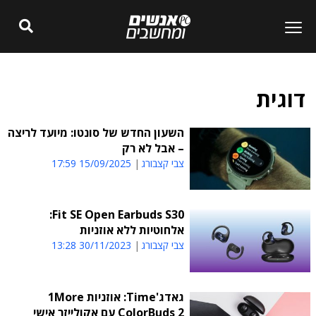
דוגית
השעון החדש של סונטו: מיועד לריצה
– אבל לא רק
צבי קצבורג
15/09/2025 17:59
Fit SE Open Earbuds S30:
אלחוטיות ללא אוזניות
צבי קצבורג
30/11/2023 13:28
גאדג'Time: אוזניות 1More
ColorBuds 2 עם אקולייזר אישי