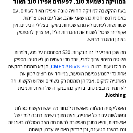
המוזיקה נשמעת טוב, לפעמים אפילו טוב מאוד
בעת ההקשבה למוזיקה החוויה טובה ואפילו מאוד לעיתים, עם
באס מודגש יחסית כמו שאני אוהב, אבל עם מעט צרימות
שמורגשות לעיתים לא ממש שכיחות בעיקר בצלילי הביניים. אין
אקולייזר שיכול לשנות את ההגדרות הללו, אז צריך להסתפק
באיזון המוגדר מראש.
מה שכן הפריע לי זה הבקרות. S30 מסתמכות על מגע, ולמרות
ששטח הזיהוי ארוך למדי, יותר מדי פעמים הן לא הגיבו מספיק
טוב לנגיעות. כמו ה-
Buds Pro של
CMF
, הן לא תומכות בהקשה
אחת כדי למנוע נגיעות מוטעות, במיוחד אם רוצים לכוון את
האוזנייה למקום, אבל הן תומכות רק בשתיים ושלוש הקשות, וזה
לא תמיד מתבצע טוב, בדיוק כמו במקרה של האוזניות מבית
.
Nothing
האפליקציה המלווה מאפשרת לבחור מה יעשו הקשות כפולות
ומשולשות עבור כל אוזנייה, וזאת מתוך רשימה רחבה למדי של
אפשרויות, והיא כמובן מאפשרת לראות מה מצב הסוללה באוזניות
וגם במארז הטעינה, וכן לבדוק האם יש עדכון קושחה.