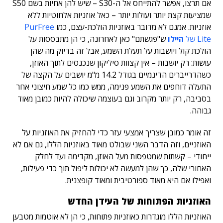
אם תרצו, אפשר להתייחס אל ה-S30 – שיש להן אחיות בשם S50
שמציעות קצת יותר ועולות יותר – כאל אוזניות אלחוטיות ללא
אוזניות. אמנם לא מדובר באוזניות הולכת-עצם, כמו
PurFree
Lite של
היילו
ש"פגשתם" כאן לאחרונה, כי הן מתבססות על
הולכת קול ויושבות על תעלת השמע, אבל זה בדיוק מה שהן
עושות: רק יושבות – אין קצוות סיליקון שנכנסים לתוך האוזן,
כשהדרייברים הדינמיים בגודל 14.2 מ"מ יושבים על הקצה של
התעלה דוחפים את השמע פנימה, ממש כמו כל שמע חיצוני אחר
בסביבה, רק יותר מקרוב וגם בעוצמה שיכולה להיות כמובן מאוד
גבוהה.
זה אומר כמובן שצריך אמצעי עזר כדי להחזיק את האוזניות על
האוזניים, וזה הדבר השני שבולט מאוד באוזניות הללו, גם אם לא
ייחודי – קשתות שמטפסות מעל האוזן, מקדימה ועד לחלק
האחורי שלה, כך שהן למעשה לא יכולות ליפול תוך כדי פעילות,
ואפילו אם היא מאוד ספורטיבית ומאוד קופצנית.
האוזניות הפתוחות של העידן החדש
האוזניות הללו מוגדרות כאוזניות פתוחות, כי הן לא אוטמות מטבען