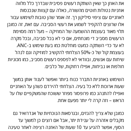
את האוזן כך שאין השתקת רעשים פסיבית שבדרך כלל מלווה
אוזניות נטולות חוטים מהשורה, כאלה עם קצוות שנכנסות
לאוזניים עם ציפוי סיליקון רך. זה אומר שהן טובות לשימוש עבור
אלו שרוצים להקפיד לשמוע את רעשי הסביבה. עם זאת, זה כמובן
תלוי מאוד בעוצמת ההשמעה של המוזיקה – מעל רמה מסוימת
הרעשים מסביב די מונחתים, אם כי לא בכל סביבה, ובכל מקרה
לא עד כדי השתקה כמעט מוחלטת כמו בעת שימוש ב-ANC.
בעוצמת קול של כ-50% הצלחתי להקשיב למוזיקה וגם לנהל
שיחות עם אנשים, ובוודאי לא לפספס רעשים מסביב, כמו מכוניות
חולפות או נביחות, אפילו רחוקות, של כלבים.
השימוש באוזניות התברר כנוח ביותר ואפשר לענוד אותן במשך
שעות ארוכות ללא כל בעיה. הצלחתי להירדם כשהן על האוזניים
ואפילו להתנהג כמו פרופסור מפוזר ששוכח שהמשקפיים שלו על
הראש – וזה קרה לי יותר מפעם אחת.
כמובן שלא צריך להגזים, ובגרסאות הנוכחיות של אנדרואיד גם
מקבלים אזהרה על ענידת יתר, אבל אם רוצים כן למשוך עד
הסוף, אפשר להגיע עד 10 שעות של האזנה רציפה לאחר טעינה