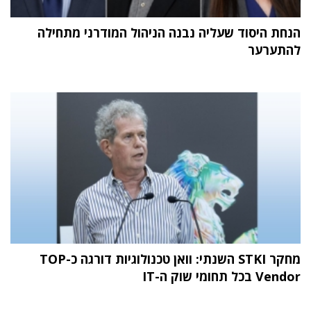
הנחת היסוד שעליה נבנה הניהול המודרני מתחילה
להתערער
מחקר STKI השנתי: וואן טכנולוגיות דורגה כ-TOP
Vendor בכל תחומי שוק ה-IT