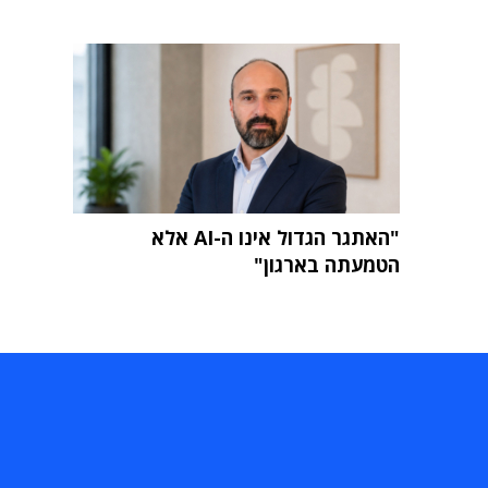
"האתגר הגדול אינו ה-AI אלא
הטמעתה בארגון"