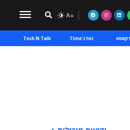
דקאסט
גאדג'Time
Tech N Talk
וכן פרסומי
תוכן פרסומי
וכן פרסומי