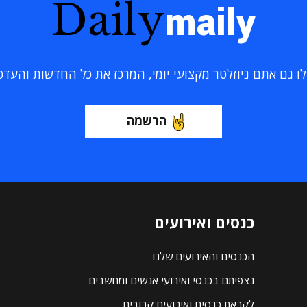
Daily
maily
 גם אתם ניוזלטר מקצועי יומי, המרכז את כל החדשות והעדכוני
הרשמה
כנסים ואירועים
הכנסים והאירועים שלנו
נצפיתם בכנסי ואירועי אנשים ומחשבים
לקראת כנסים ואירועים קרובים