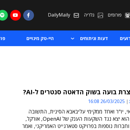
פורומים
גלריה
DailyMaily
ועים
דעות וניתוחים
היי-טק מינויים
פו
רת בועה בשוק הדאטה סנטרים ל-AI?
26/03/2025 16:08
ת
'אי, יו"ר ואחד ממקימי עליבאבא הסינית, התשובה
ת
חיובית ● הוא יצא נגד השקעות הענק של OpenAI, אורקל,
חברות נוספות בפרויקט סטארגייט האמריקני, ואמר