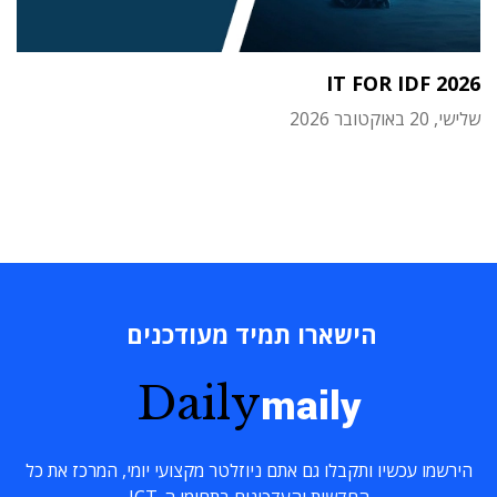
IT FOR IDF 2026
שלישי, 20 באוקטובר 2026
הישארו תמיד מעודכנים
Daily
maily
הירשמו עכשיו ותקבלו גם אתם ניוזלטר מקצועי יומי, המרכז את כל