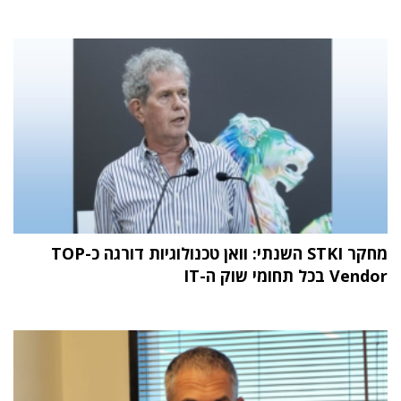
מחקר STKI השנתי: וואן טכנולוגיות דורגה כ-TOP
Vendor בכל תחומי שוק ה-IT