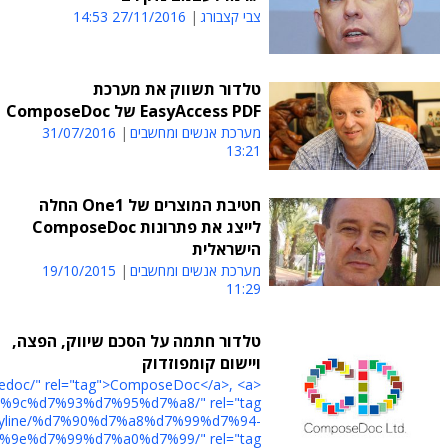
צבי קצבורג
27/11/2016 14:53
טלדור תשווק את מערכת
EasyAccess PDF של ComposeDoc
מערכת אנשים ומחשבים
31/07/2016
13:21
חטיבת המוצרים של One1 החלה
לייצג את פתרונות ComposeDoc
הישראלית
מערכת אנשים ומחשבים
19/10/2015
11:29
טלדור חתמה על הסכם שיווק, הפצה,
ויישום קומפוזדוק
posedoc/" rel="tag">ComposeDoc</a>, <a
il/byline/%d7%90%d7%a8%d7%99%d7%94-