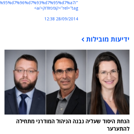
4%d7%95%d7%96%d7%93%d7%95%d7%a7/"
rel="tag">קומפוזדוק</a>
28/09/2014 12:38
ידיעות מובילות
תוכן פרסומי
הנחת היסוד שעליה נבנה הניהול המודרני מתחילה
להתערער