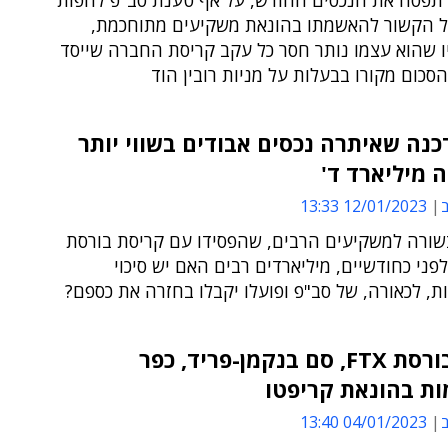
פסה את הנכסים החודש, על אף טענת סב"פ לחפות
 הקשור להאשמתו בהונאת משקיעים מתוחכמת,
ו שהוא עצמו נותר חסר כל עקב קריסת החברה שייסד
סכום מקורו בבעלות על מניות רובין הוד
 עדכנה שאיתרה נכסים אבודים בשווי יותר
 מיליארד ד'
ב
12/01/2023 13:33
שורה למשקיעים הרבים, שהפסידו עם קריסת בורסת
פני כחודשיים, מיליארדים רבים האם יש סיכוי
, לכאורה, של סב"פ ופועלו יקבלו בחזרה את כספם?
מייסד בורסת FTX, סם בנקמן-פריד, כפר
ת בהונאת קריפטו
ב
04/01/2023 13:40