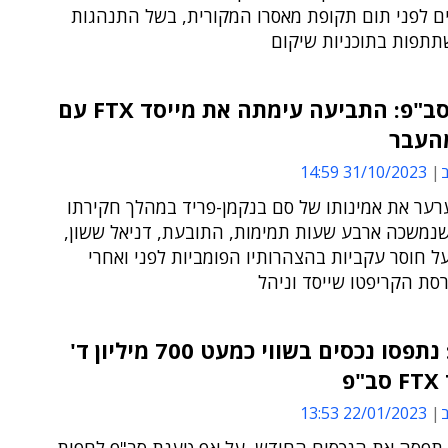
ם לפני תום תקופת מאסרו המקורית, בשל התנהגות
תתפות בתוכניות שיקום
משפט סב"פ: התביעה עימתה את מייסד FTX עם
מהעבר
ב
31/10/2023 14:59
ערער את אמינותו של סם בנקמן-פריד במהלך חקירתו
שנמשכה ארבע שעות תמימות, התובעת, דניאל ששון,
 חוסר עקביות בהצהרותיו הפומביות לפני ואחרי
סת הקריפטו שייסד וניהל
ארה"ב: נתפסו נכסים בשווי כמעט 700 מיליון ד'
פ
ב
22/01/2023 13:53