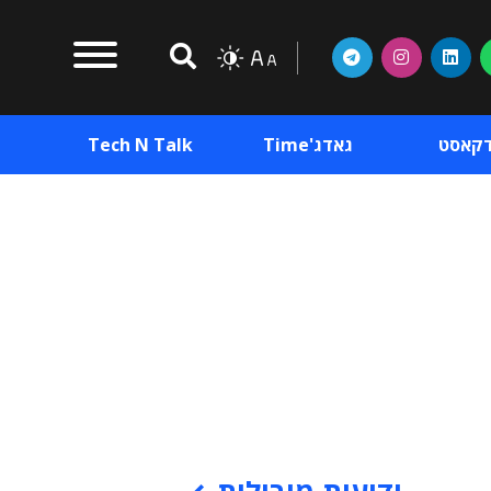
דקאסט
גאדג'Time
Tech N Talk
וכן פרסומי
תוכן פרסומי
וכן פרסומי