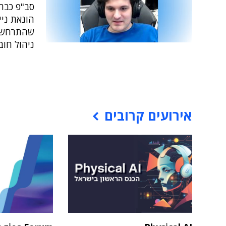
סב"פ כבר 
הונאת ניי
ניהול חוב
אירועים קרובים