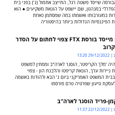
ורסה שייסד פשטה רגל, התייצב אתמול (ג') בפני בית
דרלי במנהטן, שם יישפט על הונאת משקיעים ● הוא
דות במעורבותו ואשמתו במה שמסתמן כאחת
 הפיננסיות הגדולות ביותר בהיסטוריה
ארה"ב: מייסד בורסת FTX צפוי לחתום על הסדר
קרוב
ב
29/12/2022 13:20
יה 'מלך הקריפטו', הוסגר לארה"ב וממתין למשפט
ת ניירות ערך, הונאת קריפטו והלבנת הון - צפוי
בבית המשפט האמריקני ביום ג' הבא ולהודות באשמה
עסקת טיעון שפרטיה טרם פורסמו
ן-פריד הוסגר לארה"ב
ב
22/12/2022 11:37