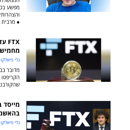
הממשלה ת
מפשע בכל
והצהרותי
● מרבית ה
FTX
מחמישה
גלי פיאלקו
מדובר בב
הקריפטו ל
שהקורבנות
בהאשמו
גלי פיאלקו