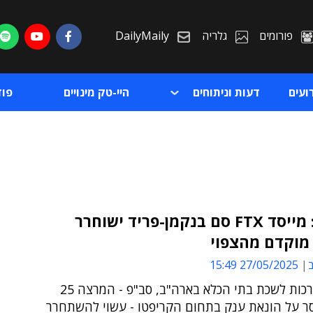
פורומים
גלריה
DailyMaily
ועים
דעות וניתוחים
היי-טק מינויים
פו
מסתמן: מייסד FTX סם בנקמן-פריד ישוחרר
מוקדם מהצפוי
ת
ב
27/05/2025 15:49
ת
על פי הערכות לשכת בתי הכלא בארה"ב, סב"פ - המרצה 25
ר על הונאת ענק בתחום הקריפטו - עשוי להשתחרר