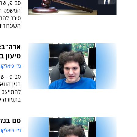
סב"פ, שהב
המשפט הפ
סירב להו
השערוריות
טיעון ב
גלי פיאלקו
סב"פ - שה
בגין הונא
להתייצב 
בתמורה ל
סם בנקמ
גלי פיאלקו