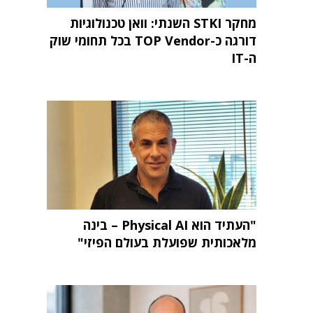
מחקר STKI השנתי: וואן טכנולוגיות
דורגה כ-TOP Vendor בכל תחומי שוק
ה-IT
"העתיד הוא Physical AI – בינה
מלאכותית שפועלת בעולם הפיזי"