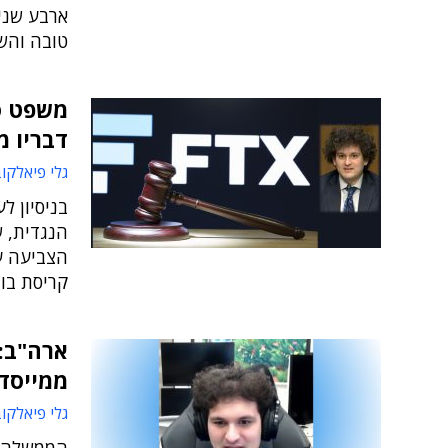
ארבע שני
טובה והש
דבריו 
גלי פיאלקו
בניסיון ל
הנגדית, 
הצביעה על
קריסת בור
ממייסד FTX סב"
גלי פיאלקו