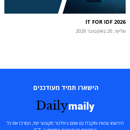
IT FOR IDF 2026
שלישי, 20 באוקטובר 2026
הישארו תמיד מעודכנים
Daily
maily
הירשמו עכשיו ותקבלו גם אתם ניוזלטר מקצועי יומי, המרכז את כל