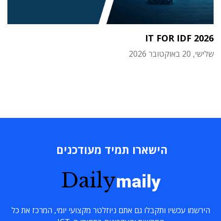
IT FOR IDF 2026
שלישי, 20 באוקטובר 2026
הישארו תמיד מעודכנים
Daily
maily
הירשמו עכשיו ותקבלו גם אתם ניוזלטר מקצועי יומי, המרכז את כל