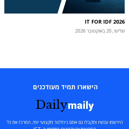
IT FOR IDF 2026
שלישי, 20 באוקטובר 2026
הישארו תמיד מעודכנים
Daily
maily
הירשמו עכשיו ותקבלו גם אתם ניוזלטר מקצועי יומי, המרכז את כל