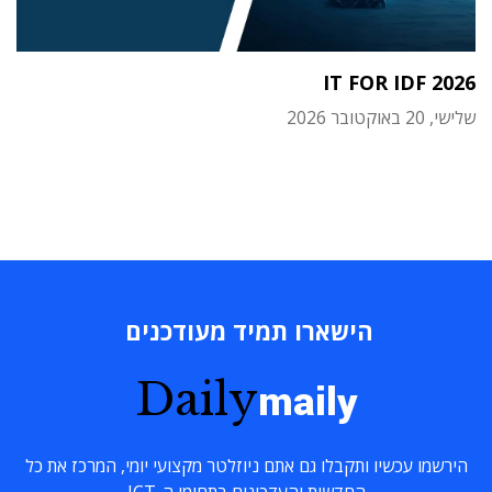
IT FOR IDF 2026
שלישי, 20 באוקטובר 2026
הישארו תמיד מעודכנים
Daily
maily
הירשמו עכשיו ותקבלו גם אתם ניוזלטר מקצועי יומי, המרכז את כל