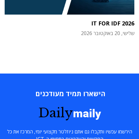
IT FOR IDF 2026
שלישי, 20 באוקטובר 2026
הישארו תמיד מעודכנים
Daily
maily
הירשמו עכשיו ותקבלו גם אתם ניוזלטר מקצועי יומי, המרכז את כל