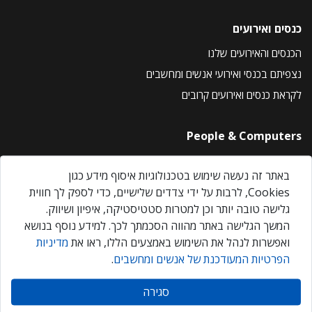
כנסים ואירועים
הכנסים והאירועים שלנו
נצפיתם בכנסי ואירועי אנשים ומחשבים
לקראת כנסים ואירועים קרובים
People & Computers
About Us
באתר זה נעשה שימוש בטכנולוגיות איסוף מידע כגון
Privacy Policy
Cookies, לרבות על ידי צדדים שלישיים, כדי לספק לך חווית
Contact Us
גלישה טובה יותר וכן למטרות סטטיסטיקה, איפיון ושיווק.
Our Events
המשך הגלישה באתר מהווה הסכמתך לכך. למידע נוסף בנושא
ואפשרות לנהל את השימוש באמצעים הללו, ראו את
מדיניות
הפרטיות המעודכנת של אנשים ומחשבים
.
אנשים ומחשבים © 2026 – כל הזכויות שמורות
סגירה
Created by