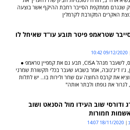
 נשיא ארה''ב, הורה לסוכנויות הביון שלו להעריך את
ק שנגרם ממתקפת הסייבר רחבת ההיקף אשר בוצעה
בוצת האקרים המקורבת לקרמלין
ייבר שטראמפ פיטר תובע עו"ד שאיחל לו
09/12/2020 10:42
כריס קרבס, לשעבר מנהל CISA, תבע גם את קמפיין טראמפ ●
, ג'ו דיג'נובה, אמר בשבוע שעבר בכלי תקשורת שמרני
וציא את קרבס החוצה עם שחר ולירות בו... יש לתלות
לגרור את גופתו ולבתר אותה"
 ודורסי שוב העידו מול הסנאט ושוב
אשמות חמורות
ב
18/11/2020 14:07