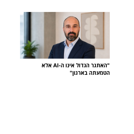
"האתגר הגדול אינו ה-AI אלא
הטמעתה בארגון"