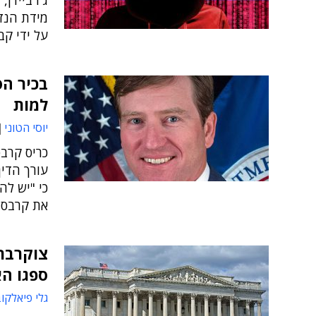
ג'ו ביידן,
מידת הנז
על ידי ק
בכיר הס
למות
יוסי הטוני
עורך הדין
כי "יש לה
את קרבס, 
צוקרברג
ספגו ה
גלי פיאלקו