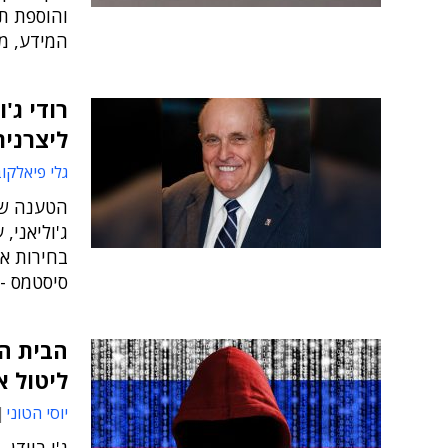
והוספת תו
המידע, מת
ליצרני
גלי פיאלקו
הטענה שב
ג'וליאני,
בחירות אש
סיסטמס -
הבית הל
ליטול א
יוסי הטוני