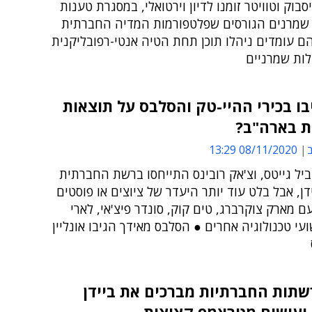
סבוק וטוויטר זומנו לדיון וירטואלי, במסגרת טענות
שמרנים הגורסים שפלטפורמות המדיה החברתית
ם עומדים ניהלו תוכן תחת הטיה אנטי-רפובליקנית
ולות שמרניים
בו בכירי ההיי-טק והסלבס על תוצאות
ת בארה"ב?
ב
08/11/2020 13:29
 ביל גייטס, וצ'אק רובינס התייחסו ברשת החברתית
ידן, אבל בלט עוד יותר היעדר של ציוצים או פוסטים
ם מארק צוקרברג, טים קוק, סונדר פיצ'אי, לארי
שועי טכנולוגיה אחרים ● הסלבס מאידך הגיבו אונליין
שתות החברתיות מברכים את ביידן