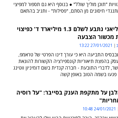
ויות "תוכן מוליך שולל" ● בנוסף היא גם תספור למפיצי
נגדי חיסונים מן הסתם, "פסילות" - ותגיב בהתאם
רודי ג'וליאני נתבע לשלם 1.3 מיליארד ד' כפיצוי
ת מכשור הצבעה
ב
27/01/2021 13:22
בסיס התביעה היא כי עורך דינו הפרטי של טראמפ,
 עסק בהפצת תיאוריות קונספירציה הקשורות להונאת
ר, לדברי התובעת - חברה קנדית בשם דומיניון ווטינג
 פגעו בשמה הטוב באופן קשה
בן על מתקפת הענק בסייבר: "על רוסיה
חריות"
24/01/2021 10:48