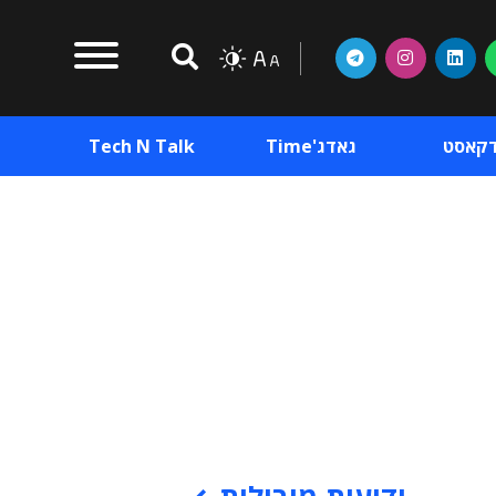
דקאסט
גאדג'Time
Tech N Talk
וכן פרסומי
תוכן פרסומי
וכן פרסומי