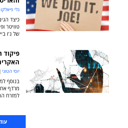
והאריס
גלי פיאלקו
כיצד הגיב
טוויטר ופ
של ג'ו בי
פיקוד ה
האקרים 
יוסי הטוני
בנוסף למ
מרדף אחר 
למזרח התי
עוד