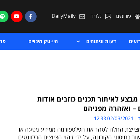
פורומים
גלריה
DailyMaily
ועים
דעות וניתוחים
היי-טק מינויים
פו
 מבצע לאיתור תכנים כוזבים אודות
 – ואזהרה מפניהם
ת
ב
02/03/2021 12:33
ת
ייצת החלה לטהר את הפלטפורמה ממידע מטעה או
ר בחיסוני הקורונה, על ידי זיהוי הציוצים הרלוונטים