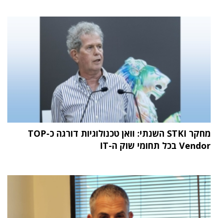
מחקר STKI השנתי: וואן טכנולוגיות דורגה כ-TOP
Vendor בכל תחומי שוק ה-IT