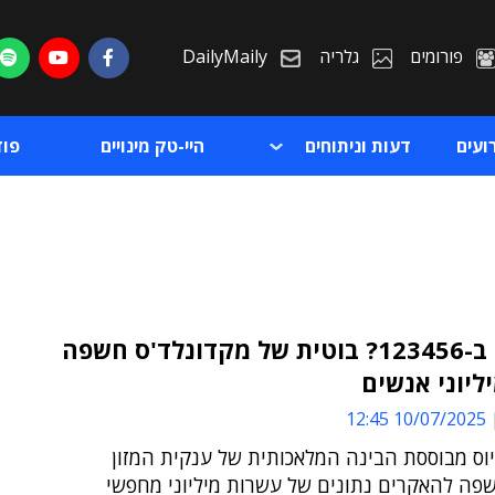
פורומים
גלריה
DailyMaily
ועים
דעות וניתוחים
היי-טק מינויים
פו
להגדיל ב-123456? בוטית של מקדונלד'ס חשפה
יליוני אנשים
ת
10/07/2025 12:45
ת
וס מבוססת הבינה המלאכותית של ענקית המזון
פה להאקרים נתונים של עשרות מיליוני מחפשי