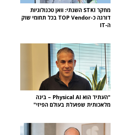
מחקר STKI השנתי: וואן טכנולוגיות
דורגה כ-TOP Vendor בכל תחומי שוק
ה-IT
"העתיד הוא Physical AI – בינה
מלאכותית שפועלת בעולם הפיזי"