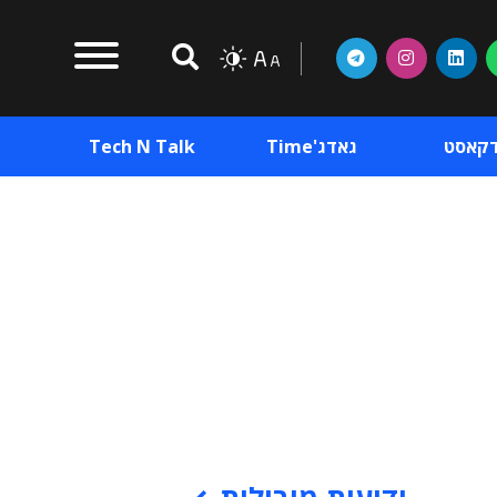
דקאסט
גאדג'Time
Tech N Talk
וכן פרסומי
תוכן פרסומי
וכן פרסומי