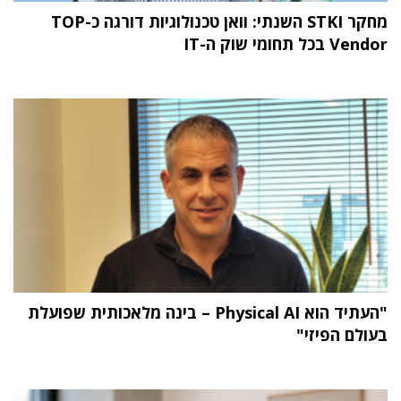
מחקר STKI השנתי: וואן טכנולוגיות דורגה כ-TOP
Vendor בכל תחומי שוק ה-IT
"העתיד הוא Physical AI – בינה מלאכותית שפועלת
בעולם הפיזי"