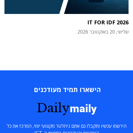
IT FOR IDF 2026
שלישי, 20 באוקטובר 2026
הישארו תמיד מעודכנים
Daily
maily
הירשמו עכשיו ותקבלו גם אתם ניוזלטר מקצועי יומי, המרכז את כל