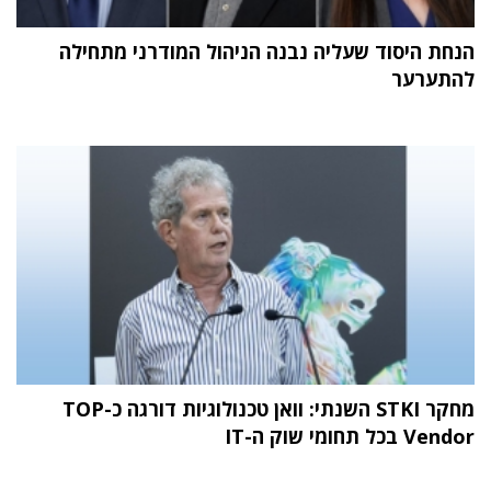
הנחת היסוד שעליה נבנה הניהול המודרני מתחילה
להתערער
מחקר STKI השנתי: וואן טכנולוגיות דורגה כ-TOP
Vendor בכל תחומי שוק ה-IT