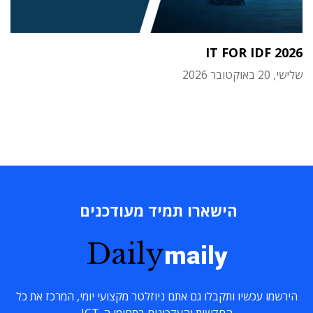
IT FOR IDF 2026
שלישי, 20 באוקטובר 2026
הישארו תמיד מעודכנים
Daily
maily
הירשמו עכשיו ותקבלו גם אתם ניוזלטר מקצועי יומי, המרכז את כל