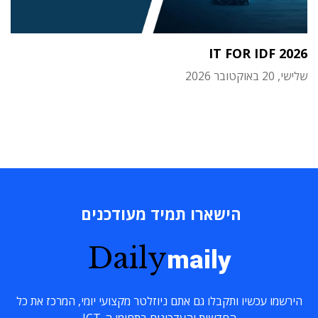
IT FOR IDF 2026
שלישי, 20 באוקטובר 2026
הישארו תמיד מעודכנים
Daily
maily
הירשמו עכשיו ותקבלו גם אתם ניוזלטר מקצועי יומי, המרכז את כל