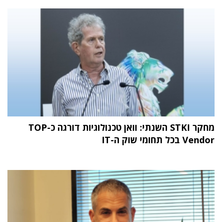
מחקר STKI השנתי: וואן טכנולוגיות דורגה כ-TOP
Vendor בכל תחומי שוק ה-IT