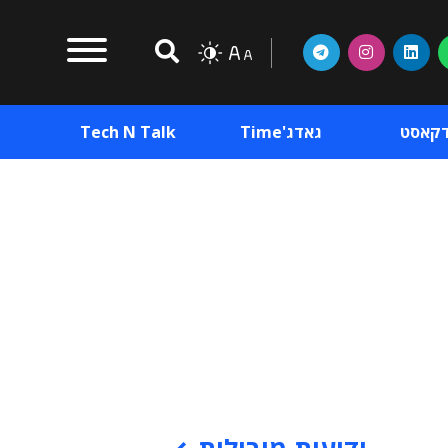
דקאסט
גאדג'Time
Tech N Talk
וכן פרסומי
תוכן פרסומי
וכן פרסומי