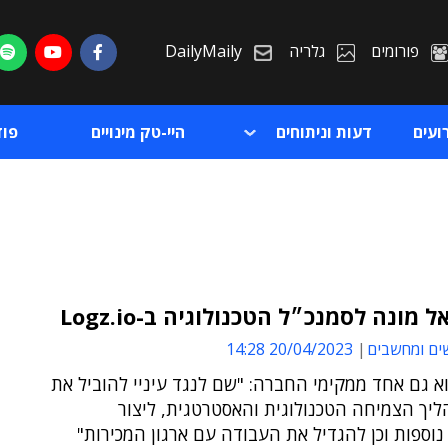
פורומים
גלריה
DailyMaily
ועים
דעות וניתוחים
היי-טק מינויים
פו
 מונה לסמנכ״ל הטכנולוגיה ב-Logz.io
ים ומחשבים
20/04/2023 14:28
ת
א גם אחד ממקימי החברה: "שם לנגד עיניי להוביל את
ת
יך הצמיחה הטכנולוגית והאסטרטגית, ליצור
נוספות וכן להגדיל את העבודה עם ארגון המכירות"