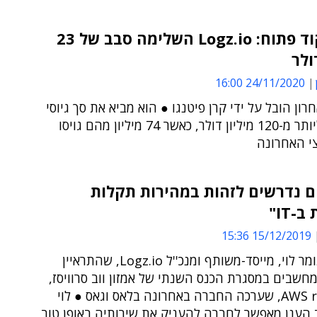
גיוס בקוד פתוח: Logz.io השלימה סבב של 23
ולר
24/11/2020 16:00
ון הובל על ידי קרן פיטנגו ● הוא מביא את סך גיוסי
החברה ליותר מ-120 מיליון דולר, כאשר 74 מיליון מהם גויסו
י האחרונה
ם נדרשים לזהות במהירות תקלות
-IT"
15/12/2019 15:36
כך אמר תומר לוי, מייסד-משותף ומנכ''ל Logz.io, שהתראיין
חשבים במסגרת הכנס השנתי של אמזון ווב סרוויסז,
AWS re:Invent, שערכה החברה באחרונה בלאס וגאס ● לוי
 הענן מאפשר לחברה להעניק את שירותיה באופן טוב