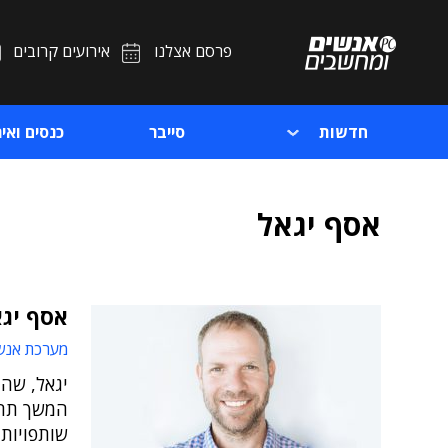
פרסם אצלנו
אירועים קרובים
חדשות
סייבר
כנסים ואיר
אסף יגאל
אסף יגאל
מערכת אנש
יגאל, שהו
המשך תהל
שותפויות 