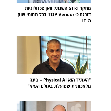
מחקר STKI השנתי: וואן טכנולוגיות
דורגה כ-TOP Vendor בכל תחומי שוק
ה-IT
"העתיד הוא Physical AI – בינה
מלאכותית שפועלת בעולם הפיזי"