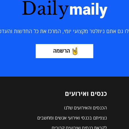
Daily
maily
 גם אתם ניוזלטר מקצועי יומי, המרכז את כל החדשות והעדכוני
הרשמה
כנסים ואירועים
הכנסים והאירועים שלנו
נצפיתם בכנסי ואירועי אנשים ומחשבים
לקראת כנסים ואירועים קרובים