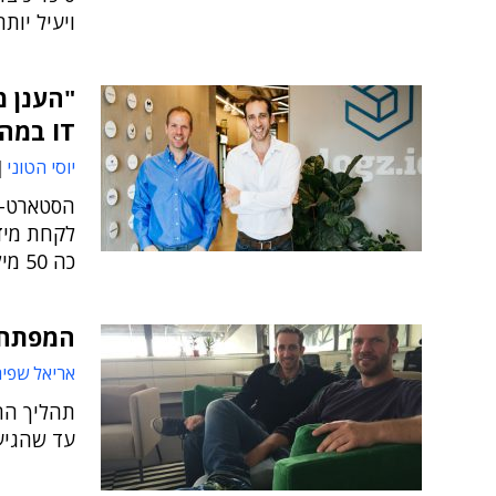
ויעיל יותר
"הענן מ
IT במהירות"
יוסי הטוני
לקחת מידע
כה 50 מיליון דולרים בשלושה סבבי גיוס
המפתח ל
אריאל שפיר
תהליך הה
עד שהגיעו