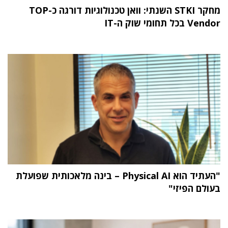
מחקר STKI השנתי: וואן טכנולוגיות דורגה כ-TOP
Vendor בכל תחומי שוק ה-IT
"העתיד הוא Physical AI – בינה מלאכותית שפועלת
בעולם הפיזי"