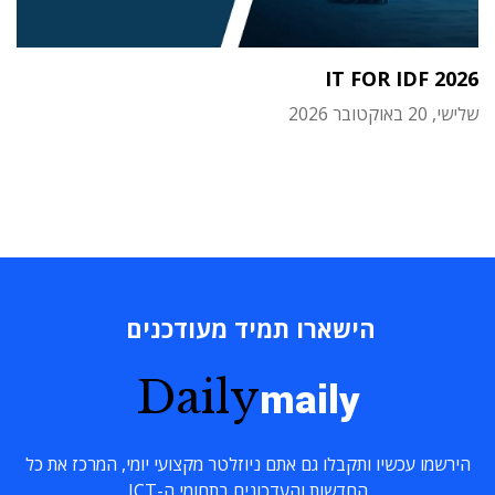
IT FOR IDF 2026
שלישי, 20 באוקטובר 2026
הישארו תמיד מעודכנים
Daily
maily
הירשמו עכשיו ותקבלו גם אתם ניוזלטר מקצועי יומי, המרכז את כל
החדשות והעדכונים בתחומי ה-ICT