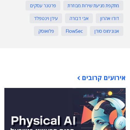
מתקפת מניעת שירות מבוזרת
פרטנר עסקים
דודו אהרון
אבי דבורה
עידן וינטפלד
אנונימוס סודן
FlowSec
פלואוסק
תוכן פרסומי
אירועים קרובים