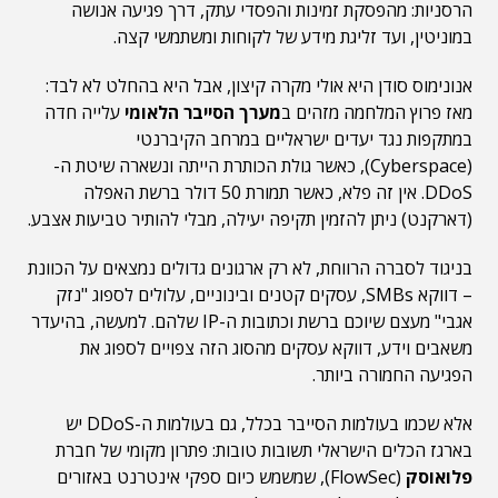
הרסניות: מהפסקת זמינות והפסדי עתק, דרך פגיעה אנושה
במוניטין, ועד זליגת מידע של לקוחות ומשתמשי קצה.
אנונימוס סודן היא אולי מקרה קיצון, אבל היא בהחלט לא לבד:
מאז פרוץ המלחמה מזהים ב
מערך הסייבר הלאומי
עלייה חדה
במתקפות נגד יעדים ישראליים במרחב הקיברנטי
(Cyberspace), כאשר גולת הכותרת הייתה ונשארה שיטת ה-
DDoS. אין זה פלא, כאשר תמורת 50 דולר ברשת האפלה
(דארקנט) ניתן להזמין תקיפה יעילה, מבלי להותיר טביעות אצבע.
בניגוד לסברה הרווחת, לא רק ארגונים גדולים נמצאים על הכוונת
– דווקא SMBs, עסקים קטנים ובינוניים, עלולים לספוג "נזק
אגבי" מעצם שיוכם ברשת וכתובות ה-IP שלהם. למעשה, בהיעדר
משאבים וידע, דווקא עסקים מהסוג הזה צפויים לספוג את
הפגיעה החמורה ביותר.
אלא שכמו בעולמות הסייבר בכלל, גם בעולמות ה-DDoS יש
בארגז הכלים הישראלי תשובות טובות: פתרון מקומי של חברת
פלואוסק
(FlowSec), שמשמש כיום ספקי אינטרנט באזורים