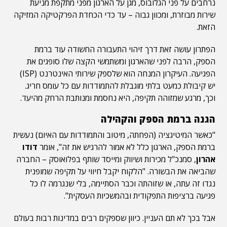
נרחבים על פני הגלובוס, מגן על הארגון מפני מתקפת מניעת
שירות מבוזרת, ומכוון גבוה – עד כדי הכחדת הפרקטיקה המזיקה
הזאת.
הפתרון עושה זאת דרך זיהוי התעבורה החשודה עוד ברמת
הספק, הרבה לפני שהארגון ומשתמשי הקצה שלו סופגים את
הפגיעה. העיקרון המנחה הוא שלספק שירותי האינטרנט (ISP)
יש קיבולת כמעט בלתי מוגבלת להתמודדות עם כל עומס חריג.
וכך, מרגע שמזוהה תקיפה, היא נחסמת ומנותבת הרחק מהיעד.
הגנה ברמת הספק והקהילה
"כאשר המיטיגציה (הפחתה, מיטוב והתמודדות עם האיום) נעשית
ברמת הספק, הארגון כלל לא אמור להרגיש את זה", אומר
דודו
אהרון
, סמנכ"ל מכירות ושיווק ומייסד שותף בפלואוסק – החברה
שהביאה את הבשורה. "הלקוח יקבל חיווי על תקיפה שמופנית
נגדו זה עתה, או שזוהתה וכבר הסתיימה, בלי שנגרמה לו כל
פגיעה ברציפות התפקודית ובהמשכיות העסקית".
אבל בכך לא תם העניין. כיוון שספקים רבים במדינות רבות בעולם