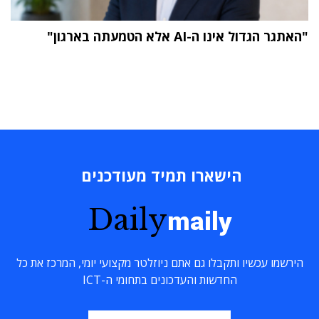
"האתגר הגדול אינו ה-AI אלא הטמעתה בארגון"
הישארו תמיד מעודכנים
Daily
maily
הירשמו עכשיו ותקבלו גם אתם ניוזלטר מקצועי יומי, המרכז את כל
החדשות והעדכונים בתחומי ה-ICT