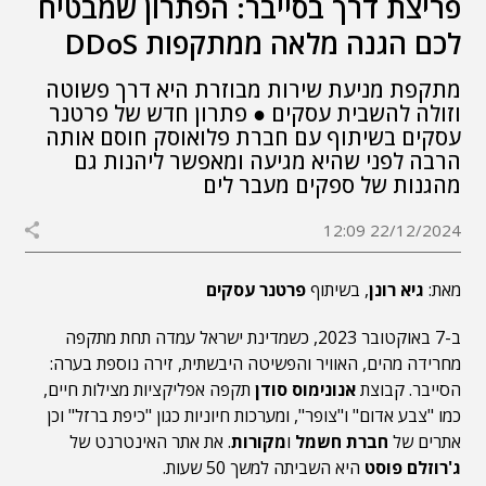
פריצת דרך בסייבר: הפתרון שמבטיח
לכם הגנה מלאה ממתקפות DDoS
מתקפת מניעת שירות מבוזרת היא דרך פשוטה
וזולה להשבית עסקים ● פתרון חדש של פרטנר
עסקים בשיתוף עם חברת פלואוסק חוסם אותה
הרבה לפני שהיא מגיעה ומאפשר ליהנות גם
מהגנות של ספקים מעבר לים
22/12/2024 12:09
מאת:
גיא רונן
, בשיתוף
פרטנר עסקים
ב-7 באוקטובר 2023, כשמדינת ישראל עמדה תחת מתקפה
מחרידה מהים, האוויר והפשיטה היבשתית, זירה נוספת בערה:
הסייבר. קבוצת
אנונימוס סודן
תקפה אפליקציות מצילות חיים,
כמו "צבע אדום" ו"צופר", ומערכות חיוניות כגון "כיפת ברזל" וכן
אתרים של
חברת חשמל
ו
מקורות
. את אתר האינטרנט של
ג'רוזלם פוסט
היא השביתה למשך 50 שעות.