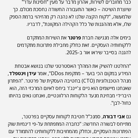
כבר מחוברים לשירות, אהרון מדבר על מעין "חסינות עדר"
שיוצרת השיטה – כאשר התעבורה החשודה נחסכת מכולם. כך
שלמעשה, "לקוח הקצה שלנו לא נהנה רק מהזיהוי ברמת הספק
שלו, אלא מההגנות של כלל הקהילה המקוונת", לדבריו.
בימים אלה מנגישה חברת
פרטנר
את השירות המתקדם
ללקוחותיה העסקיים. זאת כחלק מחבילת פתרונות מתקדמים
להגנה בסייבר שיראו אור ב-2025.
"החלטנו להשיק את המהלך האסטרטגי שלנו בנושא אבטחת
המידע במקום הכי בוער – מתקפות DDos", אומר
עידן וינטפלד
,
מנהל הטכנולוגיות (CTO) בחטיבה העסקית של פרטנר. "הפתרון
שאנחנו מיישמים הוא גיים צ'יינג'ר ביחס לאיום המרכזי הזה, הוא
היברידי מבחינת מנעד הלקוחות הרלוונטיים, ואנחנו גאים בהיותו
כחול-לבן".
גם
אבי דבורה
, סמנכ"ל חטיבת לקוחות עסקיים בפרטנר,
מתייחס לבשורה החדשה: "כחברה המתפתחת על-פי דינמיות שוק
הפתרונות העסקיים, וכחלק מהמחויבות ללקוחותינו להתמודד עם