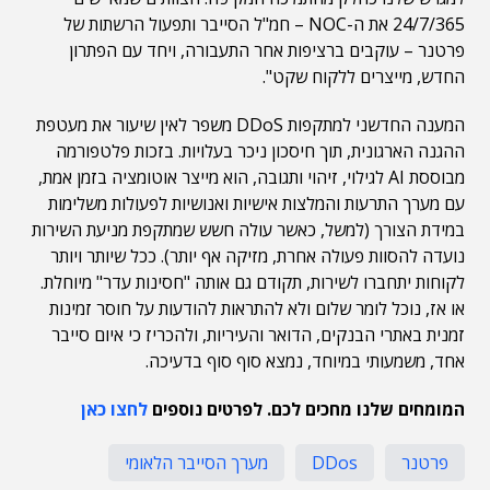
24/7/365 את ה-NOC – חמ"ל הסייבר ותפעול הרשתות של
פרטנר – עוקבים ברציפות אחר התעבורה, ויחד עם הפתרון
החדש, מייצרים ללקוח שקט".
המענה החדשני למתקפות DDoS משפר לאין שיעור את מעטפת
ההגנה הארגונית, תוך חיסכון ניכר בעלויות. בזכות פלטפורמה
מבוססת AI לגילוי, זיהוי ותגובה, הוא מייצר אוטומציה בזמן אמת,
עם מערך התרעות והמלצות אישיות ואנושיות לפעולות משלימות
במידת הצורך (למשל, כאשר עולה חשש שמתקפת מניעת השירות
נועדה להסוות פעולה אחרת, מזיקה אף יותר). ככל שיותר ויותר
לקוחות יתחברו לשירות, תקודם גם אותה "חסינות עדר" מיוחלת.
או אז, נוכל לומר שלום ולא להתראות להודעות על חוסר זמינות
זמנית באתרי הבנקים, הדואר והעיריות, ולהכריז כי איום סייבר
אחד, משמעותי במיוחד, נמצא סוף סוף בדעיכה.
המומחים שלנו מחכים לכם. לפרטים נוספים
לחצו כאן
פרטנר
DDos
מערך הסייבר הלאומי