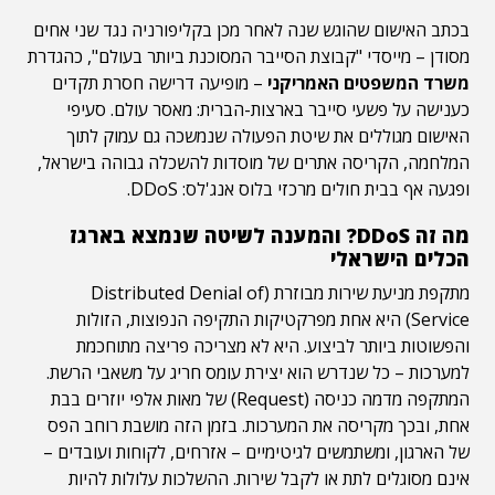
בכתב האישום שהוגש שנה לאחר מכן בקליפורניה נגד שני אחים
מסודן – מייסדי "קבוצת הסייבר המסוכנת ביותר בעולם", כהגדרת
משרד המשפטים האמריקני
– מופיעה דרישה חסרת תקדים
כענישה על פשעי סייבר בארצות-הברית: מאסר עולם. סעיפי
האישום מגוללים את שיטת הפעולה שנמשכה גם עמוק לתוך
המלחמה, הקריסה אתרים של מוסדות להשכלה גבוהה בישראל,
ופגעה אף בבית חולים מרכזי בלוס אנג'לס: DDoS.
מה זה DDoS? והמענה לשיטה שנמצא בארגז
הכלים הישראלי
מתקפת מניעת שירות מבוזרת (Distributed Denial of
Service) היא אחת מפרקטיקות התקיפה הנפוצות, הזולות
והפשוטות ביותר לביצוע. היא לא מצריכה פריצה מתוחכמת
למערכות – כל שנדרש הוא יצירת עומס חריג על משאבי הרשת.
המתקפה מדמה כניסה (Request) של מאות אלפי יוזרים בבת
אחת, ובכך מקריסה את המערכות. בזמן הזה מושבת רוחב הפס
של הארגון, ומשתמשים לגיטימיים – אזרחים, לקוחות ועובדים –
אינם מסוגלים לתת או לקבל שירות. ההשלכות עלולות להיות