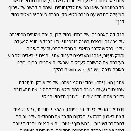
אתגרי אבטחת המידע המשתנים ללא הרף, אנחנו מרחיבים את
סל הפתרונות שאנו מציעים ללקוחותינו, ושמחים לבשר על שיתוף
הפעולה החדש עם חברת פלואוסק, חברת סייבר ישראלית כחול
לבן".
הנקודה האחרונה, של פתרון כחול-לבן, הייתה מהותית מבחינתה
של פרטנר, ובפרט בשנה מורכבת שכזו. "בכל שיתופי הפעולה
שלנו, ככל שהדבר מתאפשר מבלי להתפשר על האיכות
והמקצועיות, אנחנו מעדיפים לעבוד עם שותפים ישראלים ולהביא
בעזרתם את הבשורה לעסקים ישראליים אחרים. בסוף, כולנו
באותה סירה, ויש כאן win-win מובהק".
אהרון מציין יתרון ייחודי נוסף בפתרון של פלואוסק: העובדה
שהניטור נעשה בצורה חכמה וללא צורך להסיט את התעבורה –
כלומר את זו הלגיטימית – לצורך הזיהוי והגילוי.
וינטפלד מדגיש כי מדובר בפתרון SaaS-י, תוכנתי, ללא כל ציוד
קצה בארגון. "מרגע שהלקוח מקבל את ההמלצה שלנו ובוחר
להתחבר לשירות – ממש תוך שניות – הוא בפנים, והכדור עובר
למגרש שלנו כחלק מהתמיכה המקיפה. הצוותים שמאיישים