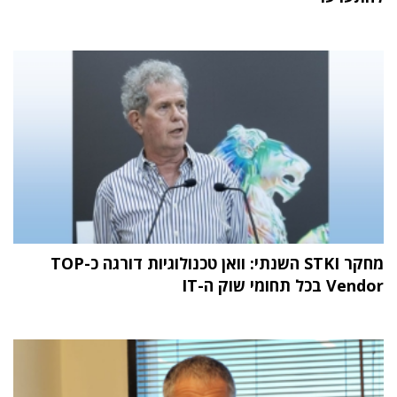
מחקר STKI השנתי: וואן טכנולוגיות דורגה כ-TOP
Vendor בכל תחומי שוק ה-IT