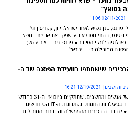
בעוד מועד – שלא להיות כמו הספינה
 בסואץ"
02/11/2021 11:06
 פרנס, סגן נשיא לאזור ישראל, יוון, קפריסין ומ'
ורטינט, בהתייחסו לאירוע שפקד את אוניית המשא
' כאנלוגיה לנזקי הסייבר ● פרנס דיבר השבוע (א')
גה המובילה ב-IT ישראל
בכירים שישתתפו בוועידת הפסגה של ה-
ים ומחשבים
12/10/2021 16:21
הוועידה של אנשים ומחשבים, שתתקיים ביום א', ה-31 בחודש
זה, תתמקד בפעילויות החמות ובפתרונות ה-IT הכי חדשים
 ● ידברו בה בכירים מהממשלה והחברות המובילות