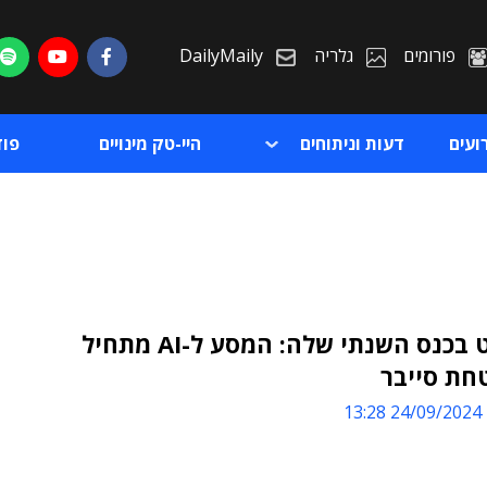
פורומים
גלריה
DailyMaily
ועים
דעות וניתוחים
היי-טק מינויים
פו
פורטינט בכנס השנתי שלה: המסע ל-AI מתחיל
חת סייבר
ת
24/09/2024 13:28
ת