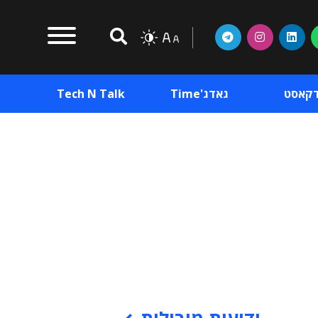
דקאסט
גאדג'Time
Tech N Talk
וכן פרסומי
תוכן פרסומי
וכן פרסומי