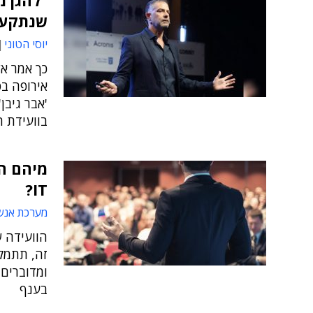
"להגן מ
שנתקעה
יוסי הטוני
כך אמר אלי
אירופה בפ
'אבר גיבן
בוועידת הפס
מיהם ה
IT?
מערכת אנש
ומדוברים
בענף