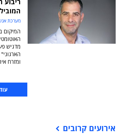
ריבוע ה
המובילי
מערכת אנש
המיקום בר
האוטומטי
מדגיש פע
הארגוני" א
ומזרח איר
עוד
אירועים קרובים