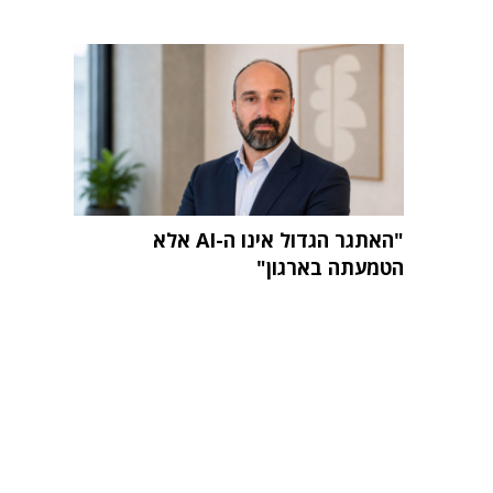
"האתגר הגדול אינו ה-AI אלא
הטמעתה בארגון"