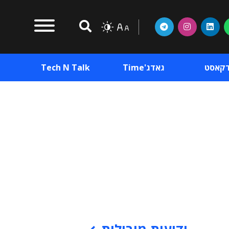
דקאסט
גאדג'Time
Tech N Talk
וכן פרסומי
תוכן פרסומי
וכן פרסומי