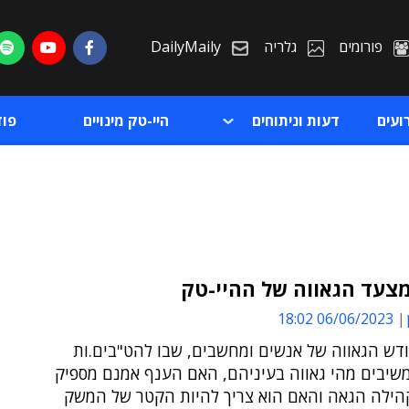
פורומים
גלריה
DailyMaily
ועים
דעות וניתוחים
היי-טק מינויים
פו
צעד הגאווה של ההיי-טק
06/06/2023 18:02
ת
ודש הגאווה של אנשים ומחשבים, שבו להט"בים.ות
ת
משיבים מהי גאווה בעיניהם, האם הענף אמנם מספיק
קהילה הגאה והאם הוא צריך להיות הקטר של המשק