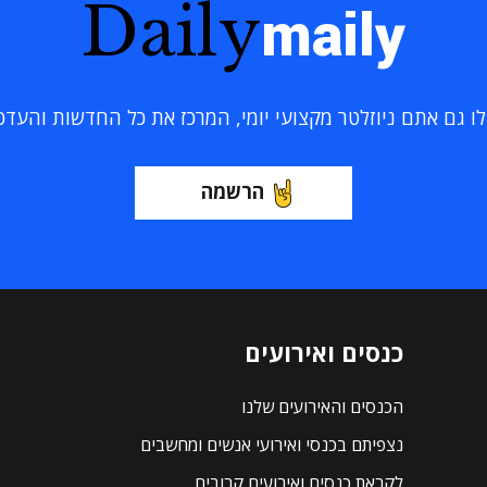
Daily
maily
 גם אתם ניוזלטר מקצועי יומי, המרכז את כל החדשות והעדכוני
הרשמה
כנסים ואירועים
הכנסים והאירועים שלנו
נצפיתם בכנסי ואירועי אנשים ומחשבים
לקראת כנסים ואירועים קרובים