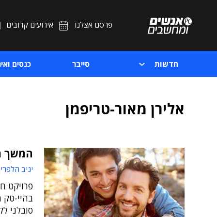
פרסם אצלנו
אירועים קרובים
חדשות
סייבר
כנסים ואיר
אלירן מאור-טריפמן
המשך מ
יניב הלפרין
פרויקט ח
בהיי-טק 
סובלני ל