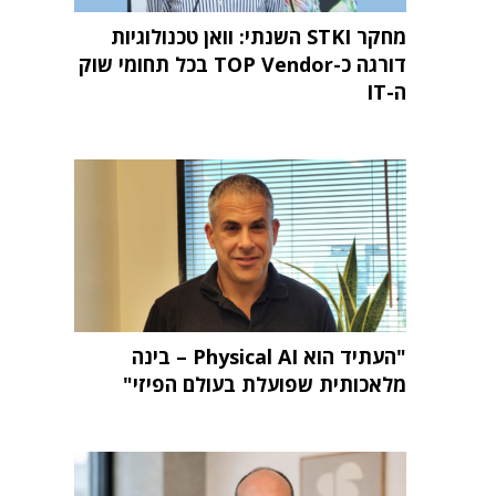
מחקר STKI השנתי: וואן טכנולוגיות
דורגה כ-TOP Vendor בכל תחומי שוק
ה-IT
"העתיד הוא Physical AI – בינה
מלאכותית שפועלת בעולם הפיזי"