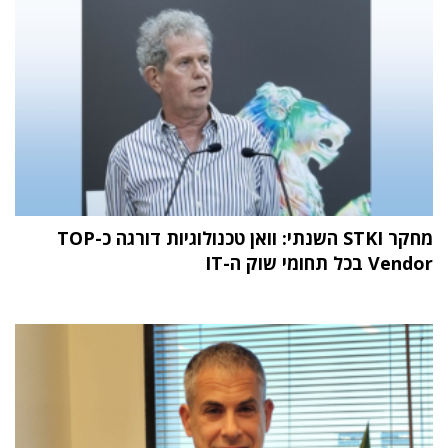
מחקר STKI השנתי: וואן טכנולוגיות דורגה כ-TOP
Vendor בכל תחומי שוק ה-IT