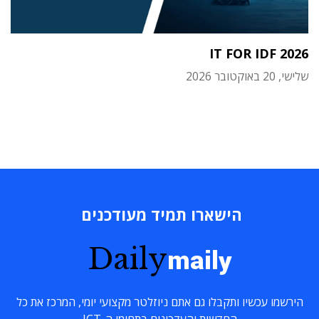
IT FOR IDF 2026
שלישי, 20 באוקטובר 2026
הישארו תמיד מעודכנים
Daily
maily
הירשמו עכשיו ותקבלו גם אתם ניוזלטר מקצועי יומי, המרכז את כל