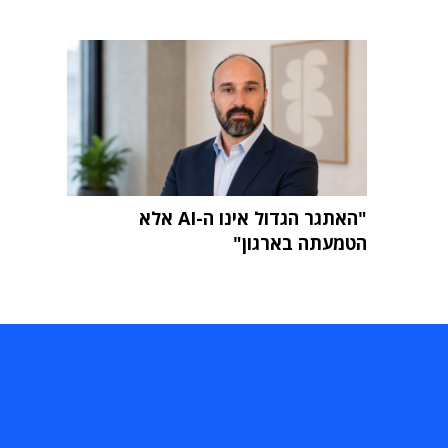
"האתגר הגדול אינו ה-AI אלא
הטמעתה בארגון"