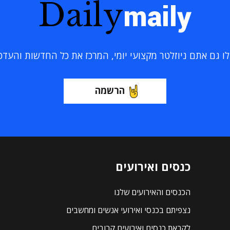
Daily
maily
 גם אתם ניוזלטר מקצועי יומי, המרכז את כל החדשות והעדכוני
הרשמה
כנסים ואירועים
הכנסים והאירועים שלנו
נצפיתם בכנסי ואירועי אנשים ומחשבים
לקראת כנסים ואירועים קרובים