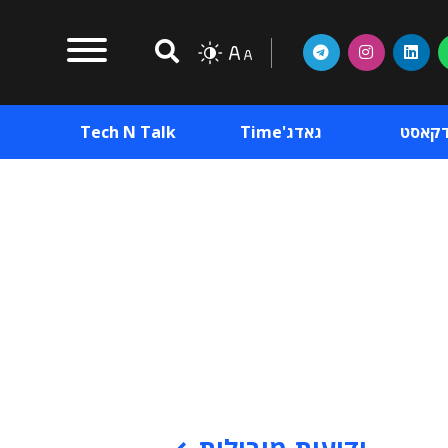
דקאסט
גאדג'Time
Tech N Talk
וכן פרסומי
תוכן פרסומי
וכן פרסומי