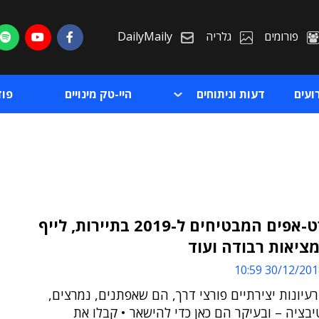
פורומים
גלריה
DailyMaily
ועים
דעות וניתוחים
היי-טק מינויים
פו
הסטארט-אפים המבטיחים ל-2019 בתיירות, לייף
מציאות רבודה ועוד
ת
30/12/2018 10:
ת
עיונות יצירתיים פורצי דרך, הם שאפתנים, נמרצים,
יבציה – ובעיקר הם כאן כדי להישאר • קבלו את