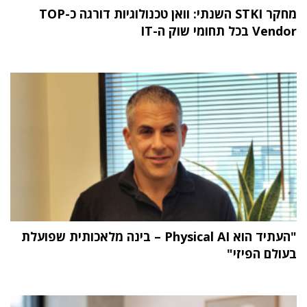
מחקר STKI השנתי: וואן טכנולוגיות דורגה כ-TOP
Vendor בכל תחומי שוק ה-IT
"העתיד הוא Physical AI – בינה מלאכותית שפועלת
בעולם הפיזי"