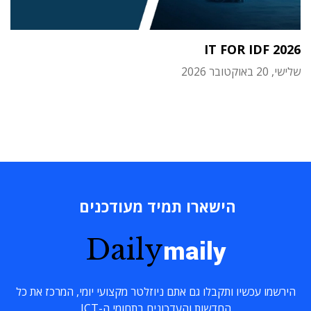
IT FOR IDF 2026
שלישי, 20 באוקטובר 2026
הישארו תמיד מעודכנים
Daily
maily
הירשמו עכשיו ותקבלו גם אתם ניוזלטר מקצועי יומי, המרכז את כל
החדשות והעדכונים בתחומי ה-ICT