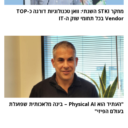
מחקר STKI השנתי: וואן טכנולוגיות דורגה כ-TOP
Vendor בכל תחומי שוק ה-IT
"העתיד הוא Physical AI – בינה מלאכותית שפועלת
בעולם הפיזי"