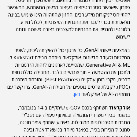
אופטימלי בין האזרח לממשלה. בהתאם, חיפש מערך הדיגיטל
פתרון שיאפשר סטנדרטיזציה בעיצוב ממשק המשתמש, המאפשר
להתייחס למקורות מידע רבים. החזון שהתהווה הינו שימוש בבינה
מלאכותית בכדי לעבד את ההנחיות העיצוביות, לכלול מידע
רלוונטי ולהנגיש את ההנחיות למעצבים בצורה פשוטה ונוחה
לשימוש.
באמצעות יישומי GenAI, כל ארגון יכול להאיץ תהליכים, לשפר
החלטות ולעודד חדשנות. אולקלאוד פיתחה חבילת Kickstart ל-
Generative AI & ML, שמסייעת לארגונים לזהות הזדמנויות
ולתכנן את ההטמעה – תוך שבועיים בלבד. החבילה כוללת מפת
דרכים, מקרי בוחן עסקיים (Best Practices), והוכחת היתכנות
(POC). לקבלת פרטים נוספים על חבילת ה-GenAI, צרו קשר עם
מומחי ה-AI של אולקלאוד
כאן
.
אולקלאוד
תשתתף בכנס e-GOV שיתקיים ב-14 בנובמבר,
במעמד בכירי משרדי הממשלה ובשיתוף פעולה עם מנכ"לי
החברות הטכנולוגיות המובילות. באירוע ישתתף אמיר חונגה,
סמנכ"ל מכירות בכיר, בפאנל מיוחד בנושא "דאטה ובינה