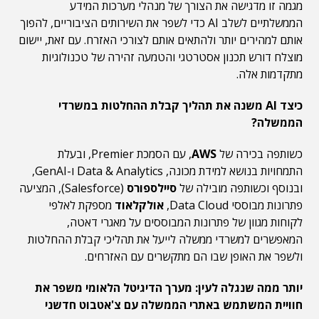
מגמה זו מדגישה את הצורך של מנהלי מערכות המידע
הממשלתיים לשלב AI כדי לשפר את השירותים הציבוריים, להפוך
אותם למהירים יותר ולהתאים אותם לצורכי האזרח. עם זאת, יישום
מוצלח דורש תכנון אסטרטגי והטמעה זהירה של טכנולוגיות
מתקדמות אלה.
כיצד
AI
משנה
את
תהליך
קבלת
ההחלטות
במשרדי
הממשלה
?
כשותפה בכירה של
AWS
, עם הסמכת Premier, ובעלת
התמחויות בנושא למידת מכונה, Data & Analytics ו-GenAI,
ובנוסף וכשותפה מובילה של
סיילספורס
(Salesforce), המציעה
פתרונות מבוססי Data Cloud,
אולקלאוד
מספקת לאלפי
לקוחות מגוון של פתרונות המבוססים על מאגרי דאטה,
המאפשרים למשרדי ממשלה לייעל את תהליכי קבלת ההחלטות
ולשפר את האופן שבו הם מתקשרים עם האזרחים.
יותר
ממה
שנגלה
לעין
:
מערך
הדיגיטל
הלאומי
משפר
את
חוויית
המשתמש
באתרי
הממשלה
עם
צ
'
אטבוט
חדשני