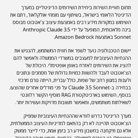
תחום חוויית השירות ביחידת השירותים הדיגיטליים במערך
הדיגיטל הלאומי בישראל, בשיתוף עם מומחי אולקלאוד, רתם את
השימוש במקורות מידע רבים באמצעות עיצוב צ'אטבוט מבוסס
בינה מלאכותית, המופעל על ידי Anthropic Claude 3.5
Sonnet באמצעות Amazon Bedrock.
יישום הטכנולוגיה נועד לשפר את חווית המשתמש, להנגיש את
ההנחיות העיצוביות למעצבים במשרדי הממשלה ולאפשר להם
להציג את השירותים לאזרח באופן אופטימלי. היכולת של
הצ'אטבוט לעבד ולהשוות כמויות גדולות של מסמכים ונתונים
ולענות במגוון רחב של שפות, כולל עברית, הייתה גורם מרכזי
בבחירה ב-Claude 3.5 Sonnet על פני מודלים אחרים שהוצעו.
בנוסף, השימוש בארכיטקטורת RAG מוסיף הקשר רלוונטי
לשאילתות משתמשים, ומאפשר תשובות מדויקות ועשירות יותר.
מערך הדיגיטל נדרש לוודא שההנחיות העיצוביות שמפיק
הצ'אטבוט תהיינה לא רק בהתאם למדיניות העיצוב הממשלתית,
אלא גם תיקחנה בחשבון מידע רב בזמן אמת, כדי לייצר ממשק