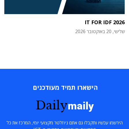
IT FOR IDF 2026
שלישי, 20 באוקטובר 2026
הישארו תמיד מעודכנים
Daily
maily
הירשמו עכשיו ותקבלו גם אתם ניוזלטר מקצועי יומי, המרכז את כל