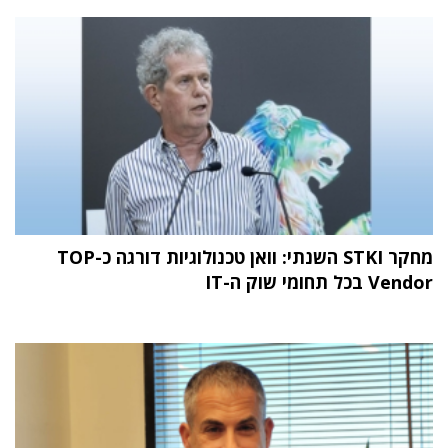
מחקר STKI השנתי: וואן טכנולוגיות דורגה כ-TOP
Vendor בכל תחומי שוק ה-IT