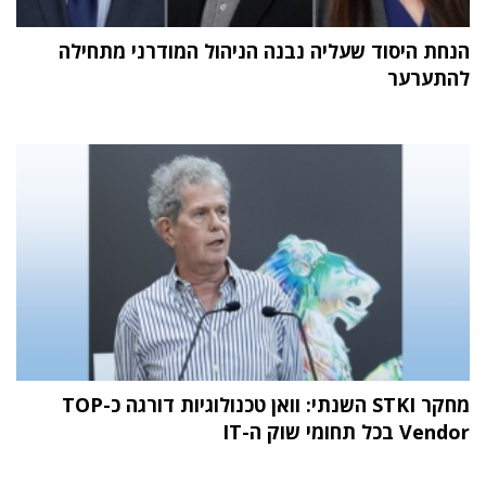
הנחת היסוד שעליה נבנה הניהול המודרני מתחילה
להתערער
מחקר STKI השנתי: וואן טכנולוגיות דורגה כ-TOP
Vendor בכל תחומי שוק ה-IT