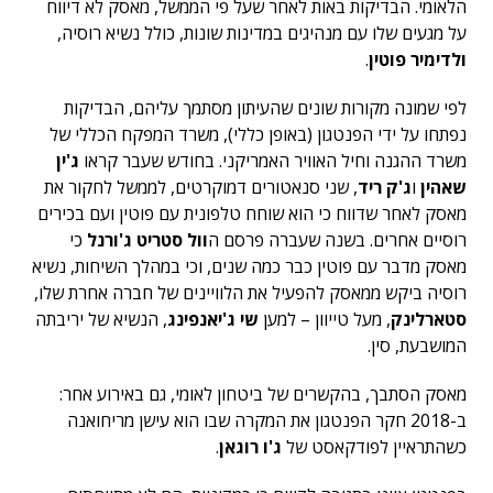
הלאומי. הבדיקות באות לאחר שעל פי הממשל, מאסק לא דיווח
על מגעים שלו עם מנהיגים במדינות שונות, כולל נשיא רוסיה,
ולדימיר פוטין
.
לפי שמונה מקורות שונים שהעיתון מסתמך עליהם, הבדיקות
נפתחו על ידי הפנטגון (באופן כללי), משרד המפקח הכללי של
משרד ההגנה וחיל האוויר האמריקני. בחודש שעבר קראו
ג'ין
שאהין
ו
ג'ק ריד
, שני סנאטורים דמוקרטים, לממשל לחקור את
מאסק לאחר שדווח כי הוא שוחח טלפונית עם פוטין ועם בכירים
רוסיים אחרים. בשנה שעברה פרסם ה
וול סטריט ג'ורנל
כי
מאסק מדבר עם פוטין כבר כמה שנים, וכי במהלך השיחות, נשיא
רוסיה ביקש ממאסק להפעיל את הלוויינים של חברה אחרת שלו,
סטארלינק
, מעל טייוון – למען
שי ג'יאנפינג
, הנשיא של יריבתה
המושבעת, סין.
מאסק הסתבך, בהקשרים של ביטחון לאומי, גם באירוע אחר:
ב-2018 חקר הפנטגון את המקרה שבו הוא עישן מריחואנה
כשהתראיין לפודקאסט של
ג'ו רוגאן
.