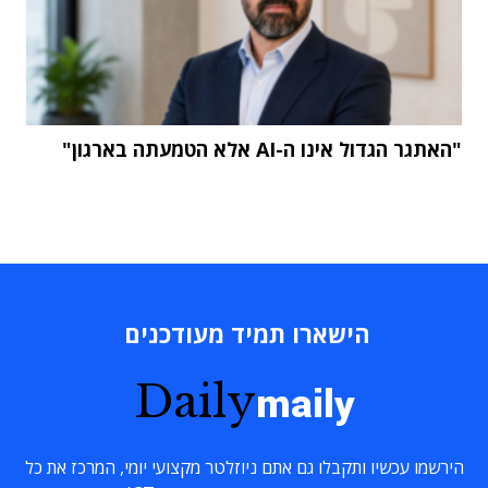
"האתגר הגדול אינו ה-AI אלא הטמעתה בארגון"
הישארו תמיד מעודכנים
Daily
maily
הירשמו עכשיו ותקבלו גם אתם ניוזלטר מקצועי יומי, המרכז את כל