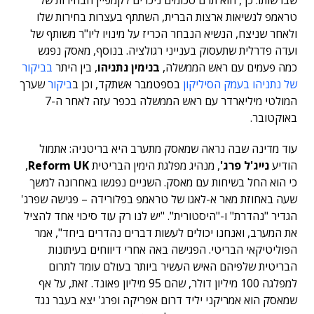
שברשותו. כך, הוא תרם סכומים ניכרים לקמפיין הבחירות של
טראמפ לנשיאות ארצות הברית, השתתף בעצרות בחירות שלו
ולאחר שניצח, הנשיא הנבחר הכריז על מינויו ליו"ר משותף של
ועדה פדרלית שתעסוק בענייני רגולציה. בנוסף, מאסק נפגש
כמה פעמים עם ראש הממשלה,
בנימין נתניהו
, בין היתר
בביקור
של נתניהו בעמק הסיליקון
בספטמבר אשתקד, וכן ב
ביקור
שערך
המולטי מיליארדר עם ראש הממשלה בכפר עזה לאחר ה-7
באוקטובר.
עוד מדינה שבה נראה שמאסק מתערב היא בריטניה: אתמול
הודיע
נייג'ל פרג'
, מנהיג מפלגת הימין הבריטית
Reform UK
,
כי הוא החל בשיחות עם מאסק. השניים נפגשו באחרונה למשך
שעה באחוזת מאר א-לאגו של טראמפ בפלורידה – פגישה שפרג'
הגדיר "נהדרת" ו-"היסטורית". "יש לנו רק עוד סיכוי אחד להציל
את המערב, ואנחנו יכולים לעשות דברים נהדרים ביחד", אמר
הפוליטיקאי הבריטי. הפגישה באה אחרי דיווחים בעיתונות
הבריטית שלפיהם האיש העשיר ביותר בעולם עומד לתרום
למפלגה 100 מיליון דולר, שהם 95 מיליון פאונד. זאת, על אף
שמאסק הוא אמריקני יליד דרום אפריקה ופרג' יצא בעבר נגד