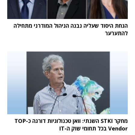
הנחת היסוד שעליה נבנה הניהול המודרני מתחילה
להתערער
מחקר STKI השנתי: וואן טכנולוגיות דורגה כ-TOP
Vendor בכל תחומי שוק ה-IT