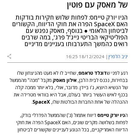
של מאסק עם פוטין
הניו יורק טיימס: לפחות שלוש חקירות בודקות
האם SpaceX הפרה את חוקי הדיווח, הקשורים
לביטחון הלאומי ● בנוסף, מאסק נפגש עם
הפוליטיקאי הבריטי נייג'ל פרג', במה שרבים
רואים כהמשך התערבותו בעניינים מדיניים
יניב הלפרין
18/12/2024 16:25
רגע לפני ש
דונלד טראמפ
, שחייב לו לא מעט מהניצחון שלו
בבחירות, נכנס לבית הלבן,
אילון מאסק
מקבל "מכה" מהממשל
של הנשיא היוצא, ג'ו ביידן. מדובר, אולי, בלא יותר ממכה קלה
בכנף לאיש העשיר ביותר בעולם, אבל היא בוודאי מטרידה את
ההנהלה של אחת החברות הבולטות שלו,
SpaceX
.
ה
ניו יורק טיימס
דיווח אתמול (ג') שהממשל הפדרלי בודק,
לפחות בשלושה מקרים שונים, האם SpaceX הפרה את חוקי
הדיווח האמריקניים, בכל הנוגע לעניינים שקשורים לביטחון