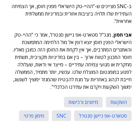
ב-SNC מציינים ש-"ההיי-טק הישראלי מפגין חוסן, אך הצמיחה
העתידית שלו תלויה ביציבות אזורית ובמדיניות ממשלתית
אחראית".
אבי חסון
, מנכ"ל סטארט-אפ ניישן סנטרל, אמר כי "ההיי-טק
הישראלי הפגין חוסן יוצא דופן אל מול הלחימה המתמשכת
והאתגרים המתרבים, אך אין לקחת את החוסן הזה כמובן מאליו.
חוסר התכנון לטווח ארוך – בין אם במדיניות תקציבית, תשתית
מחקרית או מנועי צמיחה עתידיים – מייצר אי ודאות, שעלולה
לפגוע במומנטום המוצלח שלנו. עכשיו, יותר מתמיד, הממשלה
חייבת לנהוג באחריות על מנת להבטיח שהמגזר ימשיך לשגשג,
ימשוך השקעות ויקדם את עתידנו הכלכלי".
השקעות
מיזוגים ורכישות
סטארט-אפ ניישן סנטרל
SNC
מימון פרטי