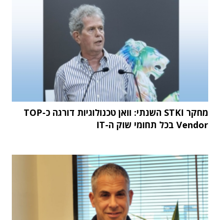
מחקר STKI השנתי: וואן טכנולוגיות דורגה כ-TOP
Vendor בכל תחומי שוק ה-IT