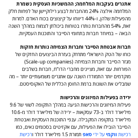
אתגרים בעקבות המלחמה; ההמשכיות העסקית נשמרת
המלחמה אילצה 24% מהחברות לבצע רילוקיישן של לפחות חלק
מהפעילות שלהן, ו-44% דיווחו על קיצוצים בכוח האדם. למרות
זאת, 54% מהחברות נותרו בטוחות ביכולתן לצמוח במהלך השנה
הבאה – במיוחד חברות בתחומי הסייבר והתוכנות העסקיות.
חברות אבטחת הסייבר וחברות הצמיחה נותרות חזקות
כוחו של הטק הישראלי מתחזק בעזרת הביצועים החזקים של
מגזר הסייבר וחברות הצמיחה (Scale-up companies)
הפורחות. עם זאת, מציינים מחברי הדו"ח, חברות בשלבים
מוקדמים יותר התמודדו השנה עם אתגרים משמעותיים יותר – מה
שמבליט את השונות ברמת החוסן הכללית של האקוסיסטם.
ירידה בפעילות המיזוגים והרכישות
פעילות המיזוגים והרכישות הגיעה במהלך התקופה לשווי של 9.6
מיליארד דולר ב-73 עסקאות – ירידה של מיליארד דולר מ-10.6
מיליארד בתקופה המקבילה. ענפי התוכנות העסקיות ואבטחת
הסייבר הובילו את הפעילות, עם אקזיטים בסכומים נאים, כמו
רכישת
ווקמי
על ידי
סאפ
תמורת 1.5 מיליארד דולר ו
רכישת