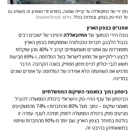
נזקי ירי של החיזבאללה על קריית שמונה, בחודש יולי האחרון. זה משפיע גם
על ההיי-טק בצפון, ובמדינה בכלל.
צילום: ShutterStock
אתגרים בצפון הארץ
נוכח הירי הנמשך של
החיזבאללה
והפינוי של ישובים רבים
בגבול הלבנון, חברות טכנולוגיה שממוקמות בצפון הארץ
מתמודדות עם אתגרים משמעותיים: קרוב ל-40% מהן שוקלות
לבצע רילוקיישן אל מחוץ לישראל בשל המלחמה, ו-69% מביעות
חשש לגבי יכולתן לגייס מימון מספיק בשנה הקרובה. הדבר
מדגיש את השפעתה הלא אחידה של המלחמה על אזורים שונים
במדינה.
ביטחון נמוך במאמצי השיקום הממשלתיים
הביטחון של ענף ההיי-טק הישראלי ביכולת הממשלה להוביל
מאמצי שיקום – נמוך. מעל 80% מהחברות ו-74% מהמשקיעים
מביעים ספק ביכולת הממשלה לספק תמיכה לענף. עמדה זו
בולטת במיוחד בצפון הארץ, שם יותר מ-90% מהחברות שיתפו
בחששותיהן בהיבט זה.