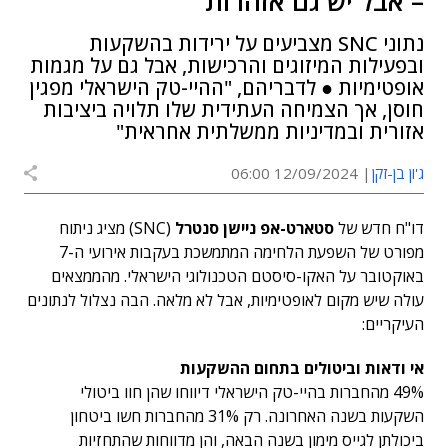
– אבל יש גם אזהרות
נתוני SNC מצביעים על ירידות בהשקעות
ובפעילות המיזוגים והרכישות, אבל גם על מגמות
אופטימיות ● לדבריהם, "ההיי-טק הישראלי מפגין
חוסן, אך הצמיחה העתידית שלו תלויה ביציבות
אזורית ובמדיניות ממשלתית אחראית"
ג'ון בן-זקן
12/09/2024 06:00
דו"ח חדש של
סטארט-אפ ניישן סנטרל
(SNC) מציג ניתוח
מפורט של השפעת הלחימה המתמשכת בעקבות אירועי ה-7
באוקטובר על האקו-סיסטם הטכנולוגי הישראלי. מהממצאים
עולה שיש מקום לאופטימיות, אבל לא מלאה. הבה נצלול לנתונים
העיקריים:
אי ודאות וביטולים בתחום ההשקעות
49% מהחברות בהיי-טק הישראלי דיווחו שהן חוו ביטולי
השקעות בשנה האחרונה. רק 31% מהחברות חשו ביטחון
ביכולתן לגייס מימון בשנה הבאה, והן מדווחות שהתחזיות