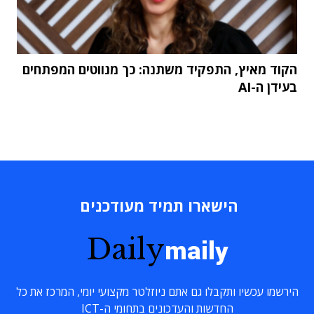
הקוד מאיץ, התפקיד משתנה: כך מנווטים המפתחים
בעידן ה-AI
הישארו תמיד מעודכנים
Daily
maily
הירשמו עכשיו ותקבלו גם אתם ניוזלטר מקצועי יומי, המרכז את כל
החדשות והעדכונים בתחומי ה-ICT