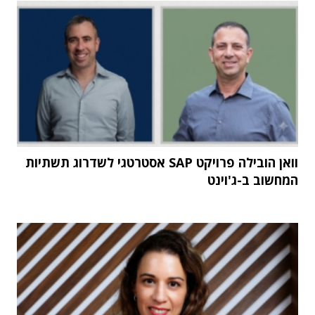
וואן הובילה פרויקט SAP אסטרטגי לשדרוג תשתיות
המחשוב ב-ג'וינט