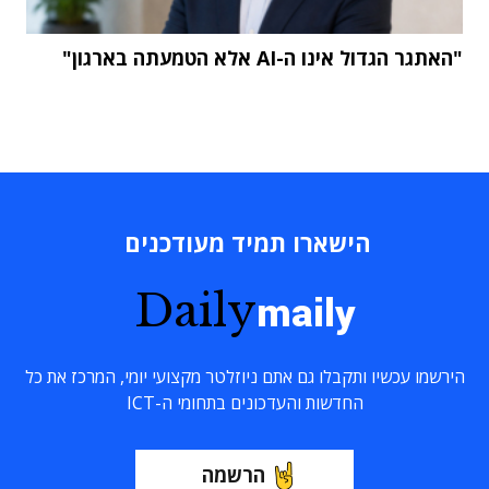
"האתגר הגדול אינו ה-AI אלא הטמעתה בארגון"
הישארו תמיד מעודכנים
Daily
maily
הירשמו עכשיו ותקבלו גם אתם ניוזלטר מקצועי יומי, המרכז את כל
החדשות והעדכונים בתחומי ה-ICT
הרשמה