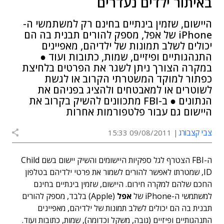
באיתור ילדים נעדרים
היישום, שזמין בינתיים בחינם רק למשתמשי ה-
iPhone של אפל, מספק להורים תבנית בה הם
יכולים לשלב תמונות של ילדיהם, מאפיינים
התנהגותיים ופיזיים, שמות, כתובות ועוד ●
במקרה הצורך ניתן לשגר את הפרטים בלחיצת
כפתור למוקד המשטרתי הקרוב או לגשת
לשוטרים או למאבטחים ולהציג בפניהם את
הנתונים ● ב-FBI מתכוונים להשיק בקרוב את
היישום גם עבור פלטפורמות אחרות
צבי קצבורג
09/08/2011 15:33
ה-FBI הצטרף לגל ספקיות היישומים והשיק יישום בשם Child
ID, שמטרתו לאפשר להורים לשמור את פרטי ילדיהם בטלפון
החכם שלהם למקרה חירום. היישום, שזמין בינתיים בחינם
למשתמשי ה-iPhone של
אפל
(Apple) בלבד, מספק להורים
תבנית בה הם יכולים לשלב תמונות של ילדיהם, מאפיינים
התנהגותיים ופיזיים (גובה, משקל וכדומה), שמות, כתובות ועוד.