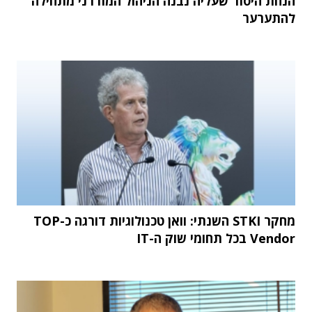
הנחת היסוד שעליה נבנה הניהול המודרני מתחילה
להתערער
מחקר STKI השנתי: וואן טכנולוגיות דורגה כ-TOP
Vendor בכל תחומי שוק ה-IT