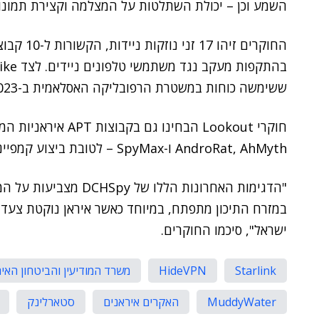
השמע וכן – יכולת השתלטות על המצלמה וקצירת תמונו
ששימשה כוחות במשטרת הרפובליקה האסלאמית ב-2023, וכן GuardZoo, הקשורה לחות'ים בתימן.
AndroRat, AhMyth ו-SpyMax – לטובת ביצוע קמפיינים של ריגול בסייבר.
"הדגימות האחרונות הללו
במזרח התיכון מתפתח, במיוחד כאשר איראן נוקטת צע
ישראל", סיכמו החוקרים.
Starlink
HideVPN
משרד המודיעין והביטחון האיר
MuddyWater
האקרים איראנים
סטארלינק