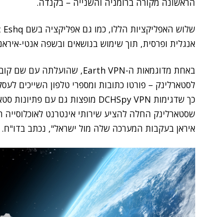
הראשונה מקורה ברומניה והשנייה – בקנדה.
שלוש האפליקציות הללו, כמו גם אפליקציה בשם Hazrat Eshq, מפורסמות בערוצי
אנגלית ופרסית, תוך שימוש בנושאים ובשפה אנטי-איראני
לסטארלינק – פורטו כתובות ומספרי טלפון השייכים לעסק
כך שדגימות DCHSpy VPN מופצות גם ע
שסטארלינק החלה להציע שירותי אינטרנט לאוכלוסייה
איראן בעקבות המערכה שלה מול ישראל", נכתב בדו"ח.