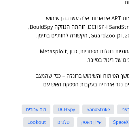
ת.
החוקרים זיהו 17 זני נוזקות ניידות, הקשורות ל-10 קבוצות APT איראניות. אלה עשו בהן שימוש
בהתקפות מעקב נגד משתמשי טלפונים ניידים. לצד SandStrike ו-DCHSP, זוהתה הנוזקה BouldSpy,
חוקרי Lookout הבחינו גם בקבוצות APT איראניות הממנפות רוגלות מסחריות, כגון Metasploit,
 של DCHSpy מצביעות על המשך הפיתוח והשימוש ברוגלה – ככל שהמצב
דים נגד אזרחיה בעקבות הפסקת האש עם
אני
SandStrike
DCHSpy
מים עכורים
SpaceX
אילון מאסק
טלגרם
Lookout