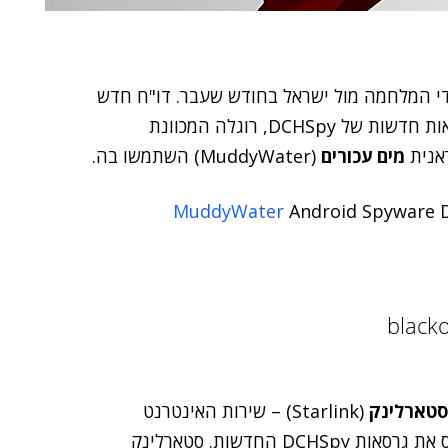
כדי המלחמה מול ישראל בחודש שעבר. דו"ח חדש
חושף ארבע דוגמאות חדשות של DCHSpy, רוגלה המכוונת
ראנית
מים עכורים
(MuddyWater) השתמשו בה.
Android Spyware 
סטארלינק
(Starlink) – שירות האינטרנט
– כדי לפרוס את גרסאות DCHSpy החדשות. סטארלינק