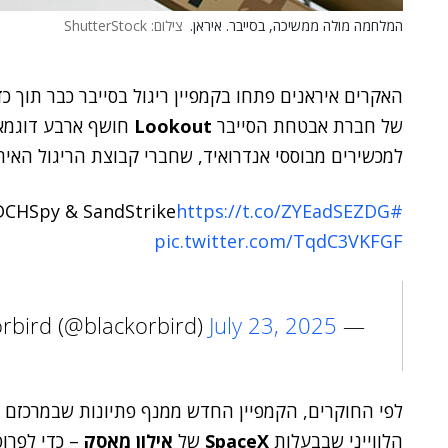
המלחמה מולה ממשיכה, בסייבר. איראן.
צילום: ShutterStock
האקרים איראנים פתחו בקמפיין ריגול בסייבר כבר תוך 
של חברת אבטחת הסייבר
Lookout
למכשירים מבוססי אנדרואיד, שחברי קבוצת הריגול האי
DCHSpy & SandStrike
https://t.co/ZYEadSEZDG
#MuddyWater
pic.twitter.com/TqdC3VKFGF
July 23, 2025
— blackorbird (@blackorbird)
לפי החוקרים, הקמפיין החדש ממנף פתיונות שבמרכזם
הלווייני שבבעלות
SpaceX
של
אילון מאסק