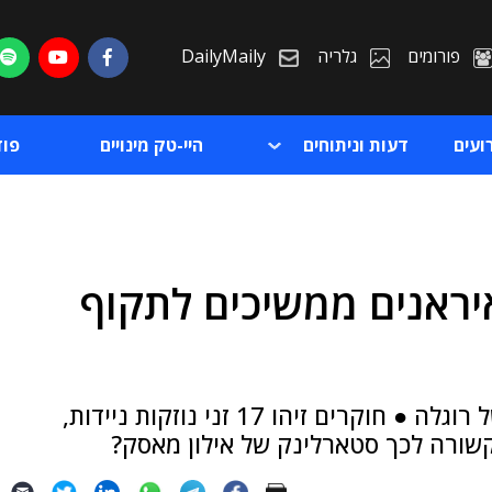
פורומים
גלריה
DailyMaily
ועים
דעות וניתוחים
היי-טק מינויים
פו
יראנים ממשיכים לתקוף
ת
ת
חברי קבוצת מים עכורים פרסו גרסה חדשה של רוגלה ● חוקרים זיהו 17 זני נוזקות ניידות,