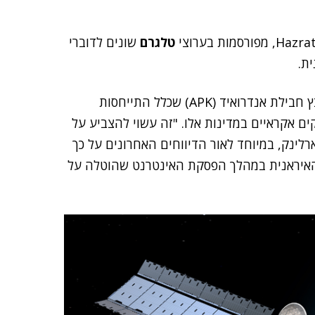
טלגרם
שונים לדוברי
ת.
באחת מדוגמאות ה-Earth VPN, שהועלתה עם שם קובץ חבילת אנדרואיד (APK) שכלל התייחסות
ים אקראיים במדינות אלו. "זה עשוי להצביע על
ם פתיונות סטארלינק, במיוחד לאור הדיווחים האחרונים על כך
 האיראנית במהלך הפסקת האינטרנט שהוטלה על