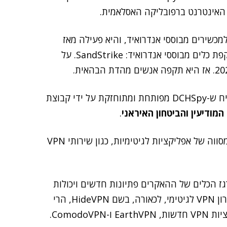
האינטרנט ברפובליקה האסלאמית.
 למכשירים מבוססי אנדרואיד, והיא פעילה מאז
2024 לפחות. היא חולקת תשתית עם נוזקה אחרת התוקפת כלים מבוססי אנדרואיד: SandStrike. על
החוקרים מעריכים כי כמו SandStrike, כך גם סביר להניח ש-DCHSpy מפותחת ומתוחזקת על ידי קבוצת
מודיעין והביטחון האיראני
.
DCHSpy עושה בדרך כלל שימוש בפתיונות פוליטיים ובמסווה של אפליקציות לגיטימיות, כגון שירותי VPN
ז הכלים של ההאקרים פתיונות חדשים ויכולות
חדשות": בעוד שדגימות קודמות של DCHSpy מינפו פתרון VPN לגיטימי, לכאורה, בשם HideVPN, הרי
שהדגימות החדשות של DCHSpy מתחזות לשתי אפליקציות VPN חדשות, EarthVPN ו-ComodoVPN.