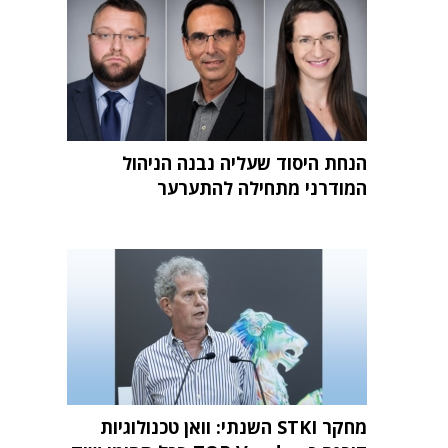
הנחת היסוד שעליה נבנה הניהול
המודרני מתחילה להתערער
מחקר STKI השנתי: וואן טכנולוגיות