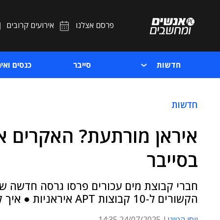
פרסם אצלנו
אירועים קרובים
חדשות
סייבר
כנסים ואיר
חדשות
איראן מורתעת? האקרים א
בסייבר
הקשורים ל-10 קבוצות APT איראניות ● איך קשורה לכך סטארלינק של אילון מאסק?
יוסי הטוני
24/07/2025 14:35