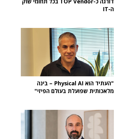
דורגה כ-TOP Vendor בכל תחומי שוק
ה-IT
"העתיד הוא Physical AI – בינה
מלאכותית שפועלת בעולם הפיזי"