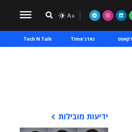
דקאסט
גאדג'Time
Tech N Talk
וכן פרסומי
תוכן פרסומי
וכן פרסומי
ידיעות מובילות