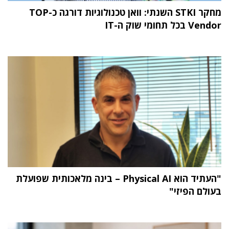
מחקר STKI השנתי: וואן טכנולוגיות דורגה כ-TOP
Vendor בכל תחומי שוק ה-IT
"העתיד הוא Physical AI – בינה מלאכותית שפועלת
בעולם הפיזי"