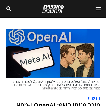
הצליחו "לגנוב" טאלנט בולט מסם אלטמן ו-OpenAI לטובת מעבדת
הבינה הסופר אינטליגנטית שלהם. מארק צוקרברג ומטא.
צילום: עיבוד
ממוחשב כאילוסטרציה. מקור: Shutterstock
חדשות
מזכר פנימי חשף: OpenAI ו-מטא