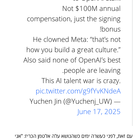
Not $100M annual
compensation, just the signing
bonus!
He clowned Meta: “that’s not
how you build a great culture.”
Also said none of OpenAI’s best
people are leaving.
This AI talent war is crazy.
pic.twitter.com/g9fYvKNdeA
— Yuchen Jin (@Yuchenj_UW)
June 17, 2025
עם זאת, לפני כעשרה ימים כשהנושא עלה אלטמן הכריז: "אני