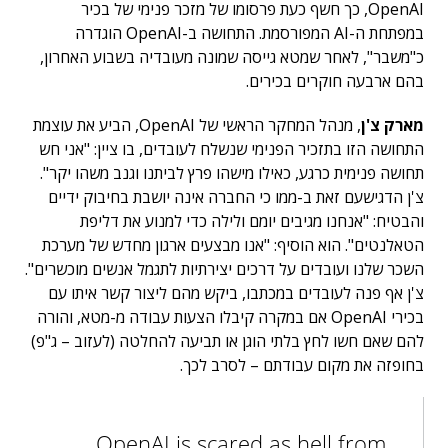
OpenAI, כך חשף כעת פרסומו של מזכר פנימי של בכיר
במפתחת ה-AI המפורסמת. התחושה ב-OpenAI הוגדרה
כ"משבר", לאחר שמטא גייסה שמונה מעובדיה בשבוע האחרון,
בהם ארבעה חוקרים בכירים.
מארק צ'ן
, מנהל המחקר הראשי של OpenAI, הביע את עוצמת
התחושה הזו בתזכיר הפנימי שנשלח לעובדים, בו ציין: "אני חש
תחושה פנימית כרגע, כאילו מישהו פרץ לביתנו וגנב משהו יקר".
צ'ן הדגישעם זאת ב-ממו כי החברה אינה יושבת בחיבוק ידיים
והבטיח: "אנחנו מגיבים יומם ולילה כדי למנוע את דליפת
הטאלנטים".
הוא הוסיף: "אנו מבצעים ארגון מחדש של מערכת
השכר שלנו ועובדים על דרכים יצירתיות לתגמל אנשים מוכשרים".
צ'ן אף פנה לעובדים במכתבו, ביקש מהם ליצור קשר איתו עם
בכירי OpenAI אם במקרה קיבלו הצעות עבודה מ-מטא, והורה
להם שאם חשו לחץ בלתי הוגן או תביעה להחלטה (לעזוב – ג"פ)
בחופזה את מקום עבודתם – לסרב לכך.
OpenAI is scared as hell from