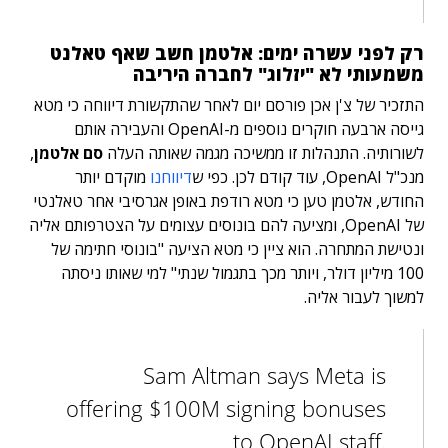
רק לפני עשרה ימים: אלטמן חשב שאף טאלנט
משמעותי לא "יזלוג" לחברה היריבה
התזכיר של צ'ן אכן פורסם יום לאחר שהתקשורת דיווחה כי מטא
גייסה ארבעה חוקרים נוספים מ-OpenAI והעבירה אותם
לשורותיה. התנהלות זו ממשיכה מגמה שאותה העלה
סם אלטמן
,
מנכ"ל OpenAI, עוד קודם לכן. כפי ש
דיווחנו
מוקדם יותר
החודש, אלטמן טען כי מטא רודפת באופן אגרסיבי אחר טאלנטי
של OpenAI, ומציעה להם בונוסים עצומים על הצטרפותם אליה
ונטישת המתחרה. הוא ציין כי מטא הציעה "בונוסי חתימה של
100 מיליון דולר, ויותר מכך בתגמול שנתי" למי שאותו ניסתה
למשוך לעבור אליה.
Sam Altman says Meta is
offering $100M signing bonuses
to OpenAI staff.