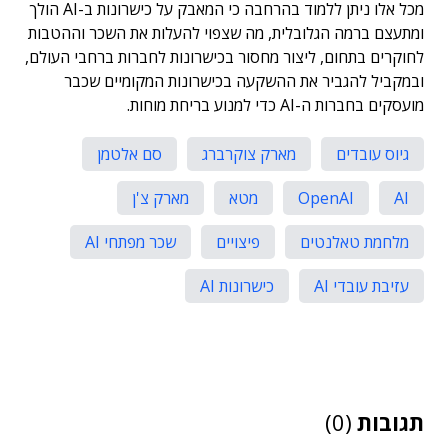
מכל אלו ניתן ללמוד בהרחבה כי המאבק על כישרונות ב-AI הולך
ומתעצם ברמה הגלובלית, מה שצפוי להעלות את השכר וההטבות
לחוקרים בתחום, ליצור מחסור בכישרונות לחברות ברחבי העולם,
ובמקביל להגביר את ההשקעה בכישרונות המקומיים שכבר
מועסקים בחברות ה-AI כדי למנוע בריחת מוחות.
גיוס עובדים
מארק צוקרברג
סם אלטמן
AI
OpenAI
מטא
מארק צ'ן
מלחמת טאלנטים
פיצויים
שכר מפתחי AI
עזיבת עובדי AI
כישרונות AI
תגובות
(0)