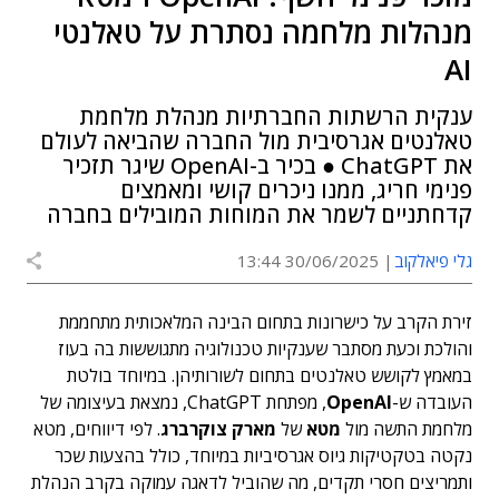
מנהלות מלחמה נסתרת על טאלנטי
AI
ענקית הרשתות החברתיות מנהלת מלחמת
טאלנטים אגרסיבית מול החברה שהביאה לעולם
את ChatGPT ● בכיר ב-OpenAI שיגר תזכיר
פנימי חריג, ממנו ניכרים קושי ומאמצים
קדחתניים לשמר את המוחות המובילים בחברה
גלי פיאלקוב
30/06/2025 13:44
זירת הקרב על כישרונות בתחום הבינה המלאכותית מתחממת
והולכת וכעת מסתבר שענקיות טכנולוגיה מתגוששות בה בעוז
במאמץ לקושש טאלנטים בתחום לשורותיהן. במיוחד בולטת
העובדה ש-
OpenAI
, מפתחת ChatGPT, נמצאת בעיצומה של
מלחמת התשה מול
מטא
של
מארק צוקרברג
. לפי דיווחים, מטא
נקטה בטקטיקות גיוס אגרסיביות במיוחד, כולל בהצעות שכר
ותמריצים חסרי תקדים, מה שהוביל לדאגה עמוקה בקרב הנהלת