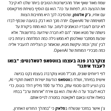
שמח מאוד שאף אחד מהכישרונות הטובים ביותר שלנו לא קיבל
את ההצעה הזו, לפחות עד כה". הוא גם הוסיף בשיחת פודקאסט
עם אחיו,
ג'ק אלטמן
, שהסיבה לכך היא מחויבות הצוות
למשימתה של OpenAI. יתרה מכך הוא דבק בטענה שכסף לבדו
לא יגרום לעובדיו הנאמנים לעזוב. עוד הוא מתח ביקורת על
גישתה של מטא ואמר: "הם לא חברה שידועה בחדשנות". אלא
שכעת מסתבר שאלטמן לא ממש גילה כמה המלחמה ניצחת בינו
לבין 'צוק' וכמה עיקשת מטא, שכאמור כן הצליחה להעביר אליה
כמה מבכירי המוחות של OpenAI.
צוקרברג פנה בעצמו בווטסאפ לטאלנטים: "בואו
לעבוד איתנו"
לפי דיווחים שונים, מנכ"ל מטא צוקרברג בעצמו נקט בגישה
אישית במיוחד, ושלח ב
ווטסאפ
הודעות ישירות למאות חוקרי AI,
בהן הציע להם סכומי עתק, כולל עד 100 מיליון דולר בונוס, כדי
לבוא לעבוד על ה-AI שלו. הוא גם אירח "ארוחות ערב" בבתיו
בפאלו אלטו ובאגם לאקאטה במטרה לגייס אותם.
צ'ן אישר במזכר שנשלח ב
סלאק
כי "במהלך החודש האחרון,