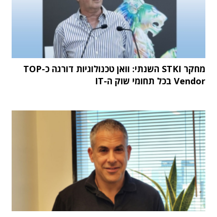
מחקר STKI השנתי: וואן טכנולוגיות דורגה כ-TOP
Vendor בכל תחומי שוק ה-IT