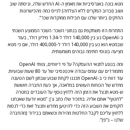
מטא בונה באגרסיביות את מאמץ ה-AI החדש שלה, וניסתה שוב
ושוב (וברוב המקרים ללא הצלחה) לגייס כמה מהכישרונות
החזקים ביותר שלנו עם חבילות ממוקדות שכר".
התחרות הזו משתקפת גם בנתוני השכר: השכר הממוצע השנתי
ב-OpenAI נע בין 140,000 דולר ל-1.34 מיליון דולר, בעוד
שבמטא הוא נע בין 140,000 דולר ל-400,000 דולר, אם כי מטא
מציעה בונוסי חתימה גבוהים משמעותית.
ומה בנוגע לתנאי ההעסקה? על פי דיווחים, צוותי OpenAI
מתמודדים עם עומס עבודה אינטנסיבי של עד 80 שעות שבועיות.
עוד דווח כי ב-OpenAI תכננו לקחת שבוע שבתון לשם הטענה
מחדש של הכוחות העושים במלאכה, אך כעת החברה חוששת
ש-מטא תנצל את הזמן הזה ללחץ נוסף על העובדים במטרה
"לחטוף" אותם אליה. בתזכיר שלו כתב צ'ן: "מטא יודעת שאנחנו
לוקחים את השבוע הזה כדי להיטען מחדש ותנצל זאת כדי לנסות
ללחוץ עליכם לקבל החלטות מהירות וכשאתם בבידוד (מהחברה
שלנו – ג"פ)".