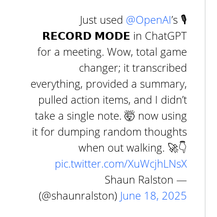
Just used
@OpenAI
’s 🎙️
𝗥𝗘𝗖𝗢𝗥𝗗 𝗠𝗢𝗗𝗘 in ChatGPT
for a meeting. Wow, total game
changer; it transcribed
everything, provided a summary,
pulled action items, and I didn’t
take a single note. 🤯 now using
it for dumping random thoughts
when out walking. 🚀👇
pic.twitter.com/XuWcjhLNsX
— Shaun Ralston
(@shaunralston)
June 18, 2025