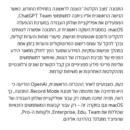
התכונה 'מצב הקלטה' הוצגה לראשונה בתחילת החודש, כאשר
הגישה הראשונית אליו ניתנה למשתמשי ChatGPT Team,
המפעילים את אפליקציית שולחן העבודה במערכת ההפעלה
macOS. במסגרת השקה ראשונית זו, התכונה אפשרה לצוותים
להקליט ולסכם אוטומטית פגישות, סיעורי מוחות והערות קוליות,
ובכך להקל על עומס רישום הפרוטוקולים והערות בזמן אמת
במהלך פגישות עסקיות. המידע שתועד הפך לחלק ממאגר הידע
הפנימי של סביבת העבודה של הצוות, ואיפשר למשתמשים
שליפת פריטי מידע ספציפיים וכן קבל הקשרים שונים ורלוונטיים
מההקלטות האחרונות או משיחות קודמות.
כעת, כשבועיים לאחר ההכרזה הראשונית, OpenAI הודיעה כי
היא מרחיבה את זמינותה של תכונת Record Mode. התכונה, כך
דווח, תהיה זמינה מעתה רק עבור אפליקציית שולחן העבודה של
macOS וגם במקרה זה – רק עבור קבוצות המשתמשים הזכאיות
שכוללות את Enterprise, Edu, Team, ולקוחות ה-Pro,
שהפיצ'ר מתגלגל בהדרגה אליהם.