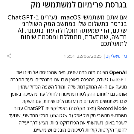
בגרסת פרימיום למשתמשי מק
אם אתם משתמשי macOS ונעזרים ב-ChatGPT
בגרסה בתשלום שלו במחשב המק השולחני
שלכם, הרי שמעתה תוכלו להיעזר בתכונת AI
חדשה, שמתעדת, מתמללת ומסכמת שיחות
לתועלתכם
גלי פיאלקוב
22/06/2025 15:51
OpenAI
מציגה מזה כמה שנים, מאז שהכניסה אל חיינו את
ChatGPT שלה, מהפכה באופן שבו אנו מתנהלים. כעת החברה
מגיעה עם ה-AI המתקדמת שלה, ומודל השפה הגדול שמזין
אותה, גם לתחום ההקלטות ומתיימרת לחולל עוד מהפיכה באופן
שבו משתמשים מתעדים מידע ומנהלים שיחות, עם השקת
Record Mode (מצב הקלטה) באפליקציית ChatGPT עבור
משתמשי מחשבי מק של אפל (ב-macOS). הכלי החדשני, שנועד
לשפר באופן משמעותי את הפרודוקטיביות, מציע דרך יעילה
להפוך הקלטות קוליות לסיכומים מובנים ושימושיים.