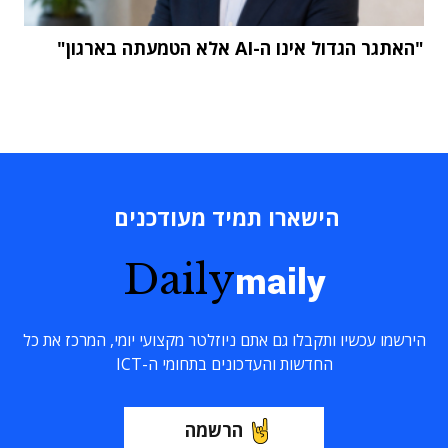
"האתגר הגדול אינו ה-AI אלא הטמעתה בארגון"
הישארו תמיד מעודכנים
Daily
maily
הירשמו עכשיו ותקבלו גם אתם ניוזלטר מקצועי יומי, המרכז את כל
החדשות והעדכונים בתחומי ה-ICT
הרשמה