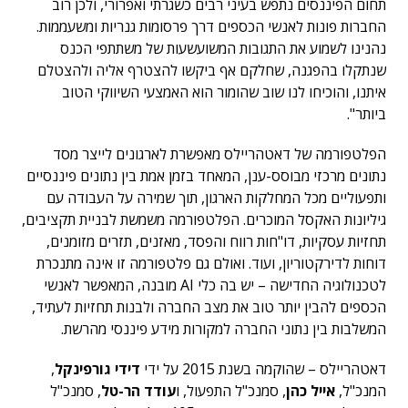
תחום הפיננסים נתפש בעיני רבים כשגרתי ואפרורי, ולכן רוב
החברות פונות לאנשי הכספים דרך פרסומות גנריות ומשעממות.
נהנינו לשמוע את התגובות המשועשעות של משתתפי הכנס
שנתקלו בהפגנה, שחלקם אף ביקשו להצטרף אליה ולהצטלם
איתנו, והוכיחו לנו שוב שהומור הוא האמצעי השיווקי הטוב
ביותר".
הפלטפורמה של דאטהריילס מאפשרת לארגונים לייצר מסד
נתונים מרכזי מבוסס-ענן, המאחד בזמן אמת בין נתונים פיננסיים
ותפעוליים מכל המחלקות הארגון, תוך שמירה על העבודה עם
גיליונות האקסל המוכרים. הפלטפורמה משמשת לבניית תקציבים,
תחזיות עסקיות, דו"חות רווח והפסד, מאזנים, תזרים מזומנים,
דוחות לדירקטוריון, ועוד. ואולם גם פלטפורמה זו אינה מתנכרת
לטכנולוגיה החדישה – יש בה כלי AI מובנה, המאפשר לאנשי
הכספים להבין יותר טוב את מצב החברה ולבנות תחזיות לעתיד,
המשלבות בין נתוני החברה למקורות מידע פיננסי מהרשת.
דאטהריילס – שהוקמה בשנת 2015 על ידי
דידי גורפינקל
,
המנכ"ל,
אייל כהן
, סמנכ"ל התפעול, ו
עודד הר-טל
, סמנכ"ל