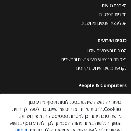
הצהרת נגישות
מדיניות הפרטיות
אפליקציה אנשים ומחשבים
כנסים ואירועים
הכנסים והאירועים שלנו
נצפיתם בכנסי ואירועי אנשים ומחשבים
לקראת כנסים ואירועים קרובים
People & Computers
About Us
באתר זה נעשה שימוש בטכנולוגיות איסוף מידע כגון
Privacy Policy
Cookies, לרבות על ידי צדדים שלישיים, כדי לספק לך חווית
Contact Us
גלישה טובה יותר וכן למטרות סטטיסטיקה, איפיון ושיווק.
Our Events
המשך הגלישה באתר מהווה הסכמתך לכך. למידע נוסף בנושא
ואפשרות לנהל את השימוש באמצעים הללו, ראו את
מדיניות