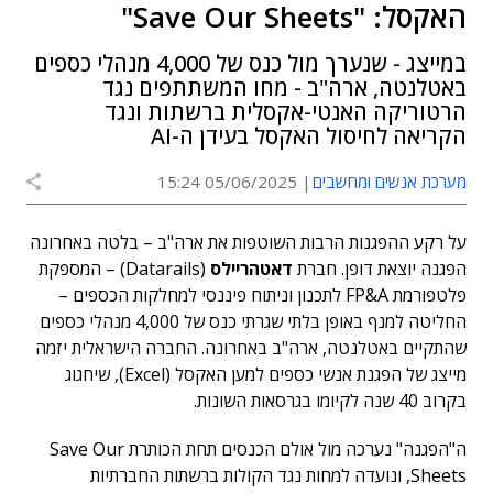
האקסל: "Save Our Sheets"
במייצג - שנערך מול כנס של 4,000 מנהלי כספים
באטלנטה, ארה"ב - מחו המשתתפים נגד
הרטוריקה האנטי-אקסלית ברשתות ונגד
הקריאה לחיסול האקסל בעידן ה-AI
מערכת אנשים ומחשבים
05/06/2025 15:24
על רקע ההפגנות הרבות השוטפות את ארה"ב – בלטה באחרונה
הפגנה יוצאת דופן. חברת
דאטהריילס
(Datarails) – המספקת
פלטפורמת FP&A לתכנון וניתוח פיננסי למחלקות הכספים –
החליטה למנף באופן בלתי שגרתי כנס של 4,000 מנהלי כספים
שהתקיים באטלנטה, ארה"ב באחרונה. החברה הישראלית יזמה
מייצג של הפגנת אנשי כספים למען האקסל (Excel), שיחגוג
בקרוב 40 שנה לקיומו בגרסאות השונות.
ה"הפגנה" נערכה מול אולם הכנסים תחת הכותרת Save Our
Sheets, ונועדה למחות נגד הקולות ברשתות החברתיות