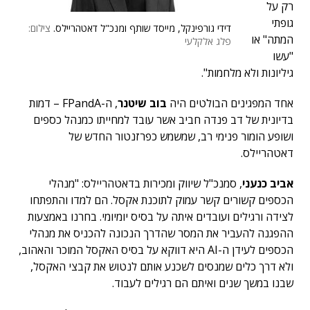
רק על
גופתי
דידי גורפינקל, מייסד שותף ומנכ"ל דאטהריילס.
צילום:
המתה" או
פלג אלקלעי
"עשו
גיליונות ולא מלחמות".
אחד המפגינים הבולטים היה
בוב שיטנר
, ה-FPandA – דמות
בדיונית של דב פנדה חביב אשר עובד למחייתו כמנהל כספים
ושופע הומור פנימי רב, שמשמש כפרזנטור החדש של
דאטהריילס.
אביב כנעני
, סמנכ"ל שיווק ומכירות בדאטהריילס: "מנהלי
הכספים קשורים קשר עמוק לתוכנת אקסל. הם למדו והתפתחו
לצידה ורגילים ועובדים איתה על בסיס יומיומי. בחרנו באמצעות
ההפגנה להעביר את המסר שהדרך הנכונה להכניס את מנהלי
הכספים לעידן ה-AI היא דווקא על בסיס האקסל המוכר והאהוב,
ולא דרך כלים שמנסים לשכנע אותם לנטוש את קבצי האקסל,
שבנו במשך שנים ואיתם הם רגילים לעבוד.