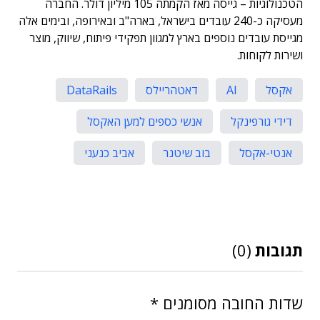
הטכנולוגיות – גייסה מאז הקמתה 105 מיליון דולר. החברה
מעסיקה כ-240 עובדים בישראל, בארה"ב ובאירופה, ובימים אלה
מגייסת עובדים נוספים בארץ למגוון תפקידי פיתוח, שיווק, מוצר
ושירות לקוחות.
אקסל
AI
דאטהריילס
DataRails
דידי גורפינקל
אנשי כספים למען האקסל
אנטי-אקסל
בוב שיטנר
אביב כנעני
תגובות
(0)
שדות החובה מסומנים
*