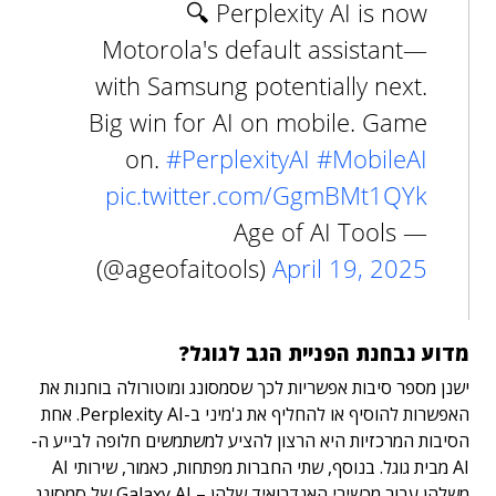
🔍 Perplexity AI is now
Motorola's default assistant—
with Samsung potentially next.
Big win for AI on mobile. Game
on.
#PerplexityAI
#MobileAI
pic.twitter.com/GgmBMt1QYk
— Age of AI Tools
(@ageofaitools)
April 19, 2025
מדוע נבחנת הפניית הגב לגוגל?
ישנן מספר סיבות אפשריות לכך שסמסונג ומוטורולה בוחנות את
האפשרות להוסיף או להחליף את ג'מיני ב-Perplexity AI. אחת
הסיבות המרכזיות היא הרצון להציע למשתמשים חלופה לבייע ה-
AI מבית גוגל. בנוסף, שתי החברות מפתחות, כאמור, שירותי AI
משלהן עבור מכשירי האנדרואיד שלהן – Galaxy AI של סמסונג