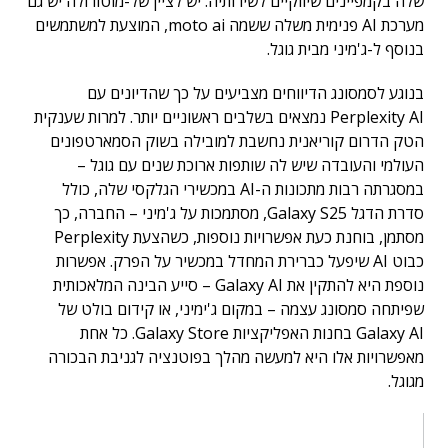
שלה בקמפיינים שיווקיים לשירותיה. יש לציין של-מוטורולה יש גם
מערכת AI פנימית משלה ששמה moto ai, המוצעת למשתמשים
בנוסף ל-ג'מיני מבית גוגל.
בנוגע לסמסונג הדיווחים מצביעים על כך שהדיונים עם
Perplexity AI נמצאים בשלבים ראשוניים יותר. למרות שענקית
הטק הדרום קוריאנית נחשבת למובילה בשוק הסמארטפונים
העולמי והעובדה שיש לה שותפות ארוכת שנים עם גוגל –
במסגרתה רבות מתכונות ה-AI במכשירי הגלקסי שלה, כולל
סדרת הדגל Galaxy S25, מסתמכות על ג'מיני – החברה, כך
מסתמן, בוחנת כעת אפשרויות נוספות, כשהצעת Perplexity
כבוט AI שיפעל כברירת המחדל במכשיר על הפרק. אפשרות
נוספת היא להתקין את Galaxy AI – סייע הבינה המלאכותית
שפיתחה סמסונג עצמה – במקום ג'ימיני, או קידום בולט של
Galaxy AI בחנות האפליקציות Galaxy Store. כל אחת
מאפשרויות אלו היא למעשה מהלך בפוטנציה לגניבת הבכורה
מגוגל.