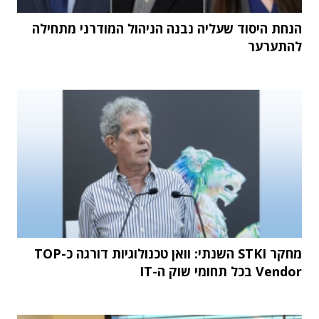
הנחת היסוד שעליה נבנה הניהול המודרני מתחילה
להתערער
מחקר STKI השנתי: וואן טכנולוגיות דורגה כ-TOP
Vendor בכל תחומי שוק ה-IT