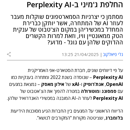
החלפת ג'מיני ב-Perplexity AI
מסתמן כי יצרניות הסמארטפונים שוקלות מעבר
לעוזר AI של המתחרה, אשר יותקן כברירת
המחדל במכשיריהן במקום הצ'טבוט של ענקית
הטק ממאונטיין וויו, וזאת למרות הקשרים
ההדוקים שלהן עם גוגל - מדוע?
גלי פיאלקוב
21/04/2025 13:25
על פי דיווחים שונים, חברת הסטארט-אפ האמריקנית
Perplexity AI
– שנוסדה בשנת 2022 ומתחרה בענקיות כמו
OpenAI
,
אנת'רופיק
ו-
xAI
של
אילון מאסק
– נמצאת במגעים
עם
סמסונג
ו
מוטורולה
במטרה להפוך את הצ'אטבוט של
Perplexity AI
לעוזר ה-AI המובנה במכשירי האנדרואיד שלהן.
הדיווח הראשוני על המגעים בין החברות הגיע מסוכנות הידיעות
בלומברג
, שציטטה מקורות "המקורבים לנושא".