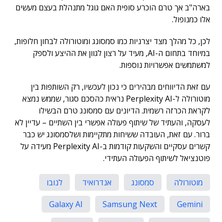
בארה"ב אך טרם הוכרע סופית האם גוגל מתנהלת בעצם מעשים
אלו כמנופול.
לכן, כל מהלך מצד יצרניות כמו סמסונג ומוטורולה לבחון חלופות,
במיוחד בתחום ה-AI, מעיד על רצון לגוון את ההיצע ולספק
למשתמשים אפשרויות נוספות.
עם זאת הדיווחים מבהירים כי נכון לעכשיו, רק השותפות בין
מוטורולה ל-Perplexity AI נראית כהסכם סגור, שממש נמצא
לקראת הכרזה רשמית. הדיונים עם סמסונג טרם הבשילו
לעסקה, והעתיד של שיתוף פעולה אפשרי בין השתיים – עדיין לא
ברור. עם זאת, העובדה ששיחות מתקיימות ושלסמסונג יש כבר
קשרים עסקיים והשקעות קודמות ב-Perplexity AI מעידה על
פוטנציאל לשיתוף הפעולה העתידי.
מוטורולה
סמסונג
אנדרואיד
לנובו
Galaxy AI
Samsung Next
Gemini