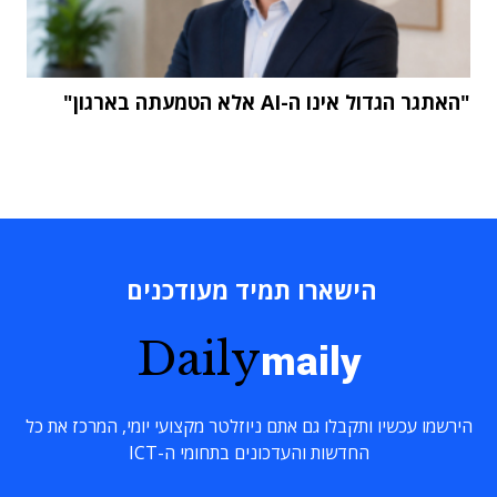
"האתגר הגדול אינו ה-AI אלא הטמעתה בארגון"
הישארו תמיד מעודכנים
Daily
maily
הירשמו עכשיו ותקבלו גם אתם ניוזלטר מקצועי יומי, המרכז את כל
החדשות והעדכונים בתחומי ה-ICT