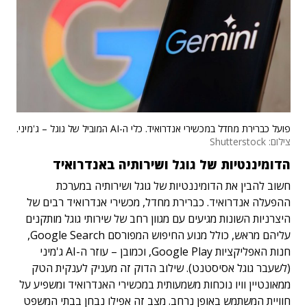
פועל כברירת מחדל במכשירי אנדרואיד. כלי ה-AI המוביל של גוגל – ג'מיני.
צילום: Shutterstock
הדומיננטיות של גוגל ושירותיה באנדרואיד
חשוב להבין את הדומיננטיות של גוגל ושירותיה במערכת
ההפעלה אנדרואיד. כברירת מחדל, מכשירי אנדרואיד רבים של
היצרניות השונות מגיעים עם מגוון רחב של שירותי גוגל מותקנים
עליהם מראש, כולל מנוע החיפוש המפורסם Google Search,
חנות האפליקציות Google Play, וכמובן – עוזר ה-AI ג'מיני
(לשעבר גוגל אסיסטנט). שילוב הדוק זה מעניק לענקית הטק
ממאונטיין וויו נוכחות משמעותית במכשירי האנדרואיד ומשפיע על
חוויית המשתמש באופן נרחב. מצב זה אפילו נבחן בבתי המשפט