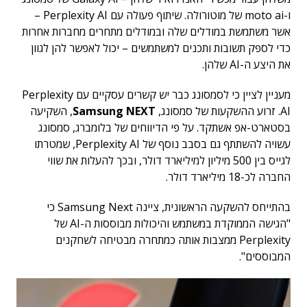
ו-moto ai של מוטורולה. שיתוף פעולה עם Perplexity AI –
אשר משתמשת במודלים שלה ובמודלים מתחרים מחברות אחרות
כדי לספק תשובות ותכנים למשתמשים – יכול לאפשר להן לגוון
את היצע ה-AI שלהן.
מעניין לציין כי לסמסונג כבר יש קשרים עסקיים עם Perplexity
AI. זרוע ההשקעות של סמסונג,
Samsung NEXT
, השקיעה
בסטארט-אפ אשתקד. על פי הדיווחים של בלומברג, סמסונג
עשויה להשתתף גם בסבב נוסף של Perplexity AI, שמטרתו
לגייס בין 500 מיליון למיליארד דולר, ובכך להעלות את שווי
החברה לכ-18 מיליארד דולר.
בהתייחס להשקעה הראשונית, ציינה Samsung Next כי
"הגישה הממוקדת במשתמש והיכולות מבוססות ה-AI של
Perplexity ממצבות אותה כמתחרה מבטיחה לשחקנים
המבוססים".